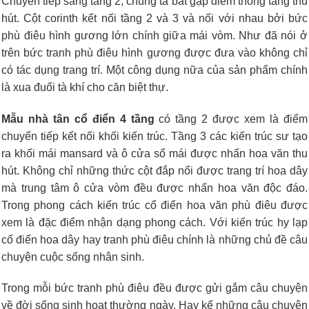
Chuyến tiếp sang tầng 2, chúng ta bắt gặp điểm thông tầng thu
hút. Cột corinth kết nối tầng 2 và 3 và nối với nhau bởi bức
phù điêu hình gương lớn chính giữa mái vòm. Như đã nói ở
trên bức tranh phù điêu hình gương được đưa vào không chỉ
có tác dụng trang trí. Một công dụng nữa của sản phẩm chính
là xua đuổi tà khí cho căn biệt thự.
Mẫu nhà tân cổ điển 4 tầng
có t
ầng 2 được xem là điểm
chuyển tiếp kết nối khối kiến trúc. Tầng 3 các kiến trúc sư tạo
ra khối mái mansard và ô cửa sổ mái được nhấn hoa văn thu
hút. Không chỉ những thức cột đắp nổi được trang trí hoa dây
mà trung tâm ô cửa vòm đều được nhấn hoa văn độc đáo.
Trong phong cách kiến trúc cổ điển hoa văn phù điêu được
xem là đặc điểm nhận dạng phong cách. Với kiến trúc hy lạp
cổ điển hoa dây hay tranh phù điêu chính là những chủ đề câu
chuyện cuộc sống nhân sinh.
Trong mỗi bức tranh phù điêu đều được gửi gắm câu chuyện
về đời sống sinh hoạt thường ngày. Hay kể những câu chuyện