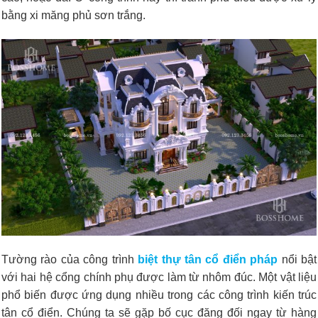
bằng xi măng phủ sơn trắng.
Tường rào của công trình
biệt thự tân cổ điển pháp
nổi bật
với hai hệ cổng chính phụ được làm từ nhôm đúc. Một vật liệu
phổ biến được ứng dụng nhiều trong các công trình kiến trúc
tân cổ điển. Chúng ta sẽ gặp bố cục đăng đối ngay từ hàng