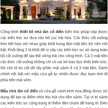
Công trình
thiết kế nhà tân cổ điển
kiến trúc pháp này được
các kiến trúc sư đưa vào bố cục hài hòa. Các thức cột vuông
tròn kết hợp với nhau giúp khối trung tâm mặt tiền trở nên nổi
bật. Khối tầng 1 là khối đế vì vậy các kiến trúc sư sử dụng toàn
bộ cột vuông để tạo thể vững trãi cho công trình. Cả 3 mặt tiền
các thức cột vuông không chỉ có vai trò bao bọc khối kiến trúc.
Nó còn là trụ cột dỡ lấy phần mái sảnh ở cả 3 mặt tiền. Sảnh
chính nổi bật với mẫu cửa gỗ tự nhiên được đục trạm tinh tế
phía trên mái vòm.
Mẫu
nhà tân cổ điển
có
cửa gỗ cánh kính hoa đồng được sử
dụng để tạo ra điểm nhìn thu hút cho tiền sảnh. Tại vị trí sảnh
các kiến trúc sư cũng trang trí thêm đèn chùm để trang trí. Đèn