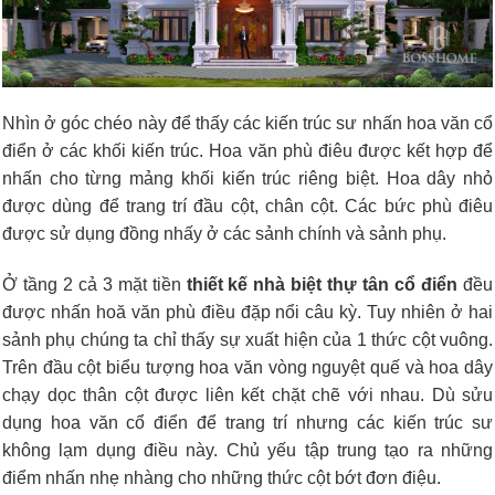
Nhìn ở góc chéo này để thấy các kiến trúc sư nhấn hoa văn cổ
điển ở các khối kiến trúc. Hoa văn phù điêu được kết hợp để
nhấn cho từng mảng khối kiến trúc riêng biệt. Hoa dây nhỏ
được dùng để trang trí đầu cột, chân cột. Các bức phù điêu
được sử dụng đồng nhấy ở các sảnh chính và sảnh phụ.
Ở tầng 2 cả 3 mặt tiền
thiết kế nhà biệt thự tân cổ điển
đều
được nhấn hoă văn phù điều đặp nổi câu kỳ. Tuy nhiên ở hai
sảnh phụ chúng ta chỉ thấy sự xuất hiện của 1 thức cột vuông.
Trên đầu cột biểu tượng hoa văn vòng nguyệt quế và hoa dây
chạy dọc thân cột được liên kết chặt chẽ với nhau. Dù sửu
dụng hoa văn cổ điển để trang trí nhưng các kiến trúc sư
không lạm dụng điều này. Chủ yếu tập trung tạo ra những
điểm nhấn nhẹ nhàng cho những thức cột bớt đơn điệu.