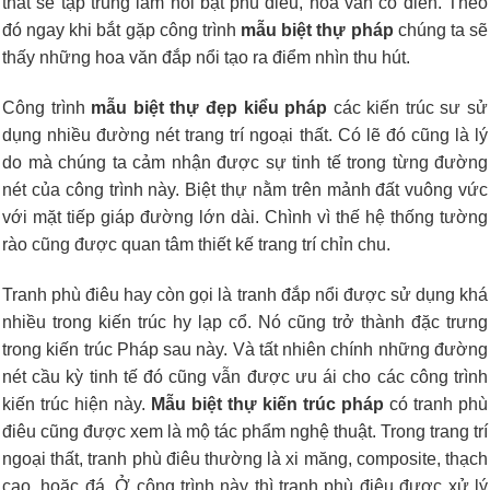
thất sẽ tập trung làm nổi bật phù điêu, hoa văn cổ điển. Theo
đó ngay khi bắt gặp công trình
mẫu biệt thự pháp
chúng ta sẽ
thấy những hoa văn đắp nổi tạo ra điểm nhìn thu hút.
Công trình
mẫu biệt thự đẹp kiểu pháp
các kiến trúc sư sử
dụng nhiều đường nét trang trí ngoại thất. Có lẽ đó cũng là lý
do mà chúng ta cảm nhận được sự tinh tế trong từng đường
nét của công trình này. Biệt thự nằm trên mảnh đất vuông vức
với mặt tiếp giáp đường lớn dài. Chình vì thế hệ thống tường
rào cũng được quan tâm thiết kế trang trí chỉn chu.
Tranh phù điêu hay còn gọi là tranh đắp nổi được sử dụng khá
nhiều trong kiến trúc hy lạp cổ. Nó cũng trở thành đặc trưng
trong kiến trúc Pháp sau này. Và tất nhiên chính những đường
nét cầu kỳ tinh tế đó cũng vẫn được ưu ái cho các công trình
kiến trúc hiện này.
M
ẫu biệt thự kiến trúc pháp
có t
ranh phù
điêu cũng được xem là mộ tác phẩm nghệ thuật. Trong trang trí
ngoại thất, tranh phù điêu thường là xi măng, composite, thạch
cao, hoặc đá. Ở công trình này thì tranh phù điêu được xử lý