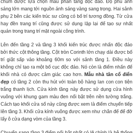
chùm được lựa chọn mẫu phân tầng độc đáo. Độ phủ ánh
sáng lớn mang tới nguồn ánh sáng vàng sang trọng. Hai sảnh
phụ 2 bên các kiến trúc sư cũng có bố trí tương đồng. Từ cửa
hay đền trang trí cũng được sử dụng lặp lại để tạo sự nhất
quán trong trang trí mặt ngoài công trình.
Lên đến tầng 2 và tầng 3 khối kiến trúc được nhấn độc đáo
bởi thức cột thông tầng. Cột tròn Corinth lớn chạy dài được bố
trí giật sấp vào khoảng 60m so với sảnh tầng 1. Điều này
không chỉ tạo ra một bố cục độc đáo. Nó còn là điểm nhấn để
khối nhà có được cảm giác cao hơn.
M
ẫu nhà tân cổ điển
đẹp
có t
ầng 2 còn thu hút với toàn bộ hàng lan con con tiện
trắng thanh lịch. Cửa kính tầng này được sử dụng cửa hình
vuông với khung gam màu đen nổi bật trên nền tường trắng.
Cách tạo khối cửa sổ này cũng được xem là điểm chuyển tiếp
lên tầng 3. Khối cửa kính vuông được xem như chân đế để đỡ
lấy ô cửa dạng vòm của tầng 3.
Chuyển sang tầng 3 điểm nối bật nhất có lẽ chính là hệ thống