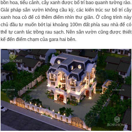
bồn hoa, tiểu cảnh, cây xanh được bố trí bao quanh tường rào.
Giải pháp sân vườn không cầu kỳ, các kiến trúc sư bố trí cây
xanh hoa cỏ để có thêm điểm nhìn thư giãn. Ở công trình này
chủ đầu tư muốn bớt lại khoảng 100m đất phía sau nhà để có
thể tự canh tác trồng rau sạch. Nên sân vườn cũng được thiết
kế đến điểm chạm của gara hai bên.