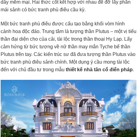
dây mềm mại. Hai thức cốt kết hợp với nhau để đỡ lấy phần
mái sảnh có bức tranh phù điêu cầu kỳ.
Một bức tranh phù điêu được cấu tạo bằng khối vòm hình
cánh hoa độc đáo. Trung tâm là tượng thần Plutus – một vị tiểu
thần đại diện cho của cải, tài lộc trong thần thoại Hy Lạp. Lấy
cảm hứng từ bức tượng về nữ thần may mắn Tyche bế thần
Plutus trên tay. Các kiến trúc sư đã đưa tượng thần Plutus vào
bức tranh phù điêu sảnh chính. Một dụng ý cầu mong tài lộc
đến với chủ đầu tư trong mẫu
thiết kế nhà tân cổ điển pháp
.