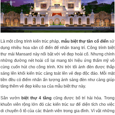
Là một công trình kiến trúc pháp,
mẫu biệt thự tân cổ điển
sử
dụng nhiều hoa văn cổ điển để nhấn trang trí. Công trình biệt
thự mái Mansard này nổi bật với vẻ đẹp hoài cổ. Nhưng chính
những đường nét hoài cổ lại mang tới hiệu ứng thẩm mỹ vô
cùng cuốn hút cho công trình. Khi trời tối ánh đèn được thắp
sáng lên khối kiến trúc càng toát lên vẻ đẹp độc đáo. Mỗi mặt
tiền đều có điểm nhấn ấn tượng ánh sáng đèn như càng giúp
tăng thêm vẻ đẹp kiêu sa của mẫu biệt thự này.
Sân vườn
biệt thự 4 tầng
cũng được bố trí hài hòa. Trong
khuôn viên rộng lớn đó các kiến trúc sư để diện tích cho việc
di chuyển ô tô của các thành viên trong gia đình. Vì vật những