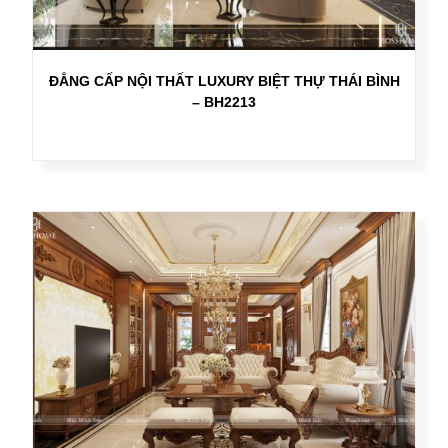
ĐẲNG CẤP NỘI THẤT LUXURY BIỆT THỰ THÁI BÌNH
– BH2213