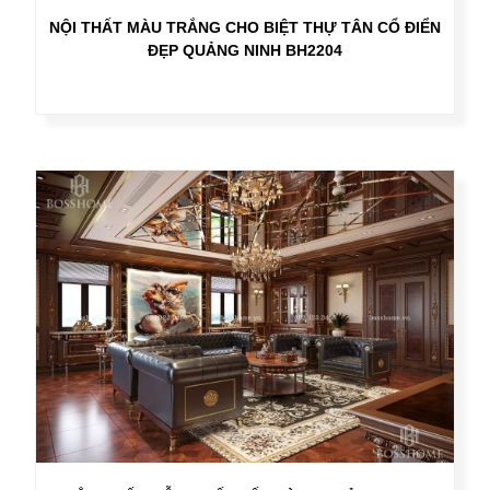
NỘI THẤT MÀU TRẮNG CHO BIỆT THỰ TÂN CỔ ĐIỂN
ĐẸP QUẢNG NINH BH2204