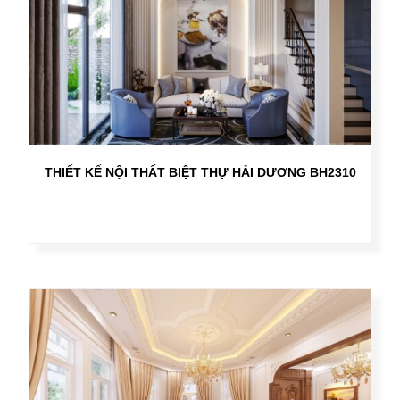
THIẾT KẾ NỘI THẤT BIỆT THỰ HẢI DƯƠNG BH2310