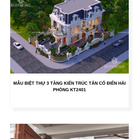
MẪU BIỆT THỰ 3 TẦNG KIẾN TRÚC TÂN CỔ ĐIỂN HẢI
PHÒNG KT2401