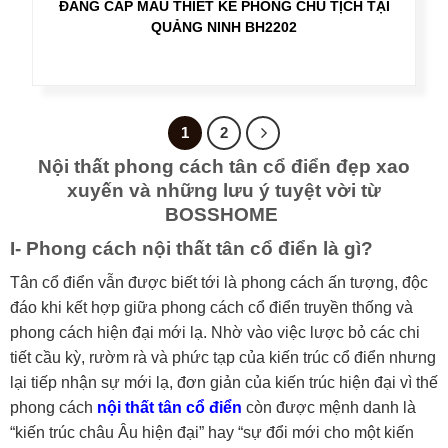
ĐẲNG CẤP MẪU THIẾT KẾ PHÒNG CHỦ TỊCH TẠI
QUẢNG NINH BH2202
1
2
Nội thất phong cách tân cổ điển đẹp xao
xuyến và những lưu ý tuyệt vời từ
BOSSHOME
I- Phong cách nội thất tân cổ điển là gì?
Tân cổ điển vẫn được biết tới là phong cách ấn tượng, độc
đáo khi kết hợp giữa phong cách cổ điển truyền thống và
phong cách hiện đại mới lạ. Nhờ vào việc lược bỏ các chi
tiết cầu kỳ, rườm rà và phức tạp của kiến trúc cổ điển nhưng
lại tiếp nhận sự mới lạ, đơn giản của kiến trúc hiện đại vì thế
phong cách
nội thất tân cổ điển
còn được mệnh danh là
“kiến trúc châu Âu hiện đại” hay “sự đổi mới cho một kiến