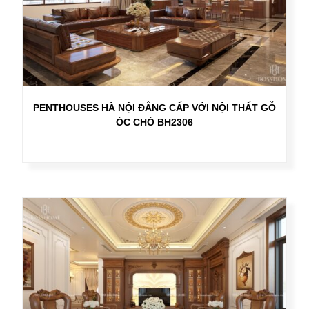
PENTHOUSES HÀ NỘI ĐẲNG CẤP VỚI NỘI THẤT GỖ
ÓC CHÓ BH2306