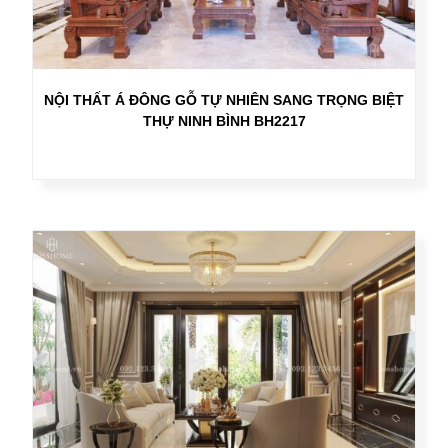
NỘI THẤT Á ĐÔNG GỖ TỰ NHIÊN SANG TRỌNG BIỆT
THỰ NINH BÌNH BH2217