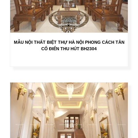
MẪU NỘI THẤT BIỆT THỰ HÀ NỘI PHONG CÁCH TÂN
CỔ ĐIỂN THU HÚT BH2304