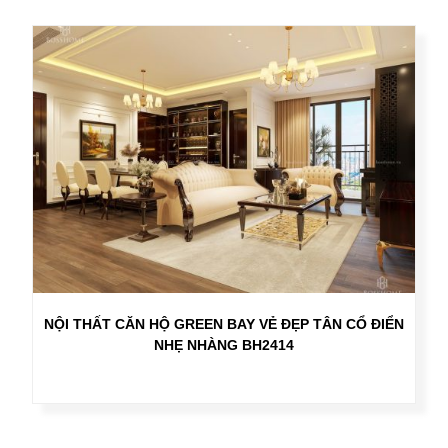
NỘI THẤT CĂN HỘ GREEN BAY VẺ ĐẸP TÂN CỔ ĐIỂN
NHẸ NHÀNG BH2414