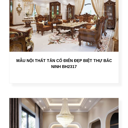
MẪU NỘI THẤT TÂN CỔ ĐIỂN ĐẸP BIỆT THỰ BẮC
NINH BH2317