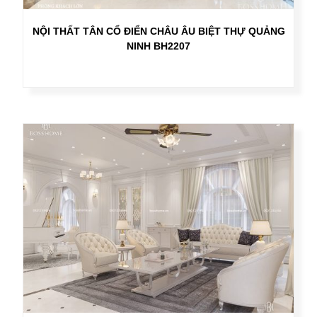
NỘI THẤT TÂN CỔ ĐIỂN CHÂU ÂU BIỆT THỰ QUẢNG
NINH BH2207