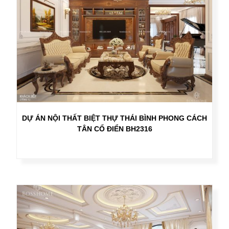
DỰ ÁN NỘI THẤT BIỆT THỰ THÁI BÌNH PHONG CÁCH
TÂN CỔ ĐIỂN BH2316