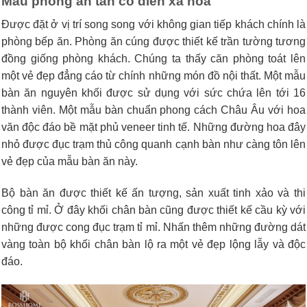
Mẫu phòng ăn tân cổ điển xa hoa
Được đặt ở vị trí song song với không gian tiếp khách chính là
phòng bếp ăn. Phòng ăn cúng được thiết kế trần tường tương
đồng giống phòng khách. Chúng ta thấy căn phòng toát lên
một vẻ đẹp đẳng cáo từ chính những món đồ nội thất. Một mẫu
bàn ăn nguyên khối được sử dụng với sức chứa lên tới 16
thành viên. Một mẫu bàn chuẩn phong cách Châu Âu với hoa
văn độc đáo bề mặt phủ veneer tinh tế. Những đường hoa đây
nhỏ được đục trạm thủ công quanh cạnh bàn như càng tôn lên
vẻ đẹp của mẫu bàn ăn này.
Bộ bàn ăn được thiết kế ấn tượng, sản xuất tinh xảo và thi
công tỉ mỉ. Ở đây khối chân bàn cũng được thiết kế cầu kỳ với
những được cong đục trạm tỉ mỉ. Nhấn thêm những đường dát
vàng toàn bộ khối chân bàn lộ ra một vẻ đẹp lộng lẫy và độc
đáo.