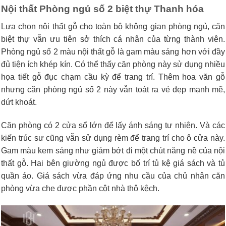
Nội thất Phòng ngủ số 2 biệt thự Thanh hóa
Lựa chọn nội thất gỗ cho toàn bộ không gian phòng ngủ, căn
biệt thự vẫn ưu tiên sở thích cá nhân của từng thành viên.
Phòng ngủ số 2 màu nội thất gỗ là gam màu sáng hơn với đầy
đủ tiện ích khép kín. Có thể thấy căn phòng này sử dụng nhiều
họa tiết gỗ đục chạm cầu kỳ để trang trí. Thêm hoa văn gỗ
nhưng căn phòng ngủ số 2 này vẫn toát ra vẻ đẹp mạnh mẽ,
dứt khoát.
Căn phòng có 2 cửa sổ lớn để lấy ánh sáng tư nhiên. Và các
kiến trúc sư cũng vẫn sử dụng rèm để trang trí cho ô cửa này.
Gam màu kem sáng như giảm bớt đi một chút năng nề của nội
thất gỗ. Hai bên giường ngủ được bố trí tủ kệ giá sách và tủ
quần áo. Giá sách vừa đáp ứng nhu cầu của chủ nhân căn
phòng vừa che được phần cột nhà thô kệch.