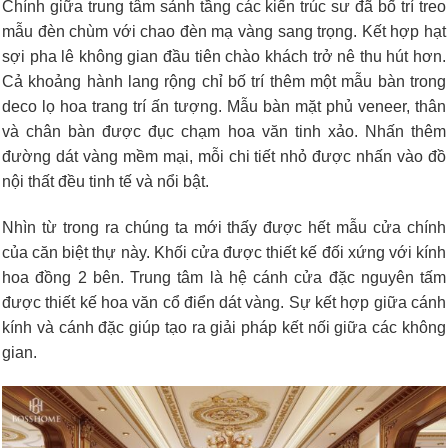
Chính giữa trung tâm sảnh tầng các kiến trúc sư đã bố trí treo
mẫu đèn chùm với chao đèn mạ vàng sang trọng. Kết hợp hạt
sợi pha lê không gian đầu tiên chào khách trở nê thu hút hơn.
Cả khoảng hành lang rộng chỉ bố trí thêm một mẫu bàn trong
deco lọ hoa trang trí ấn tượng. Mẫu bàn mặt phủ veneer, thân
và chân bàn được đục chạm hoa văn tinh xảo. Nhấn thêm
đường dát vàng mềm mại, mỗi chi tiết nhỏ được nhấn vào đồ
nội thất đều tinh tế và nổi bật.
Nhìn từ trong ra chúng ta mới thấy được hết mẫu cửa chính
của căn biệt thự này. Khối cửa được thiết kế đối xứng với kính
hoa đồng 2 bên. Trung tâm là hệ cánh cửa đặc nguyên tấm
được thiết kế hoa văn cổ điển dát vàng. Sự kết hợp giữa cánh
kính và cánh đặc giúp tạo ra giải pháp kết nối giữa các không
gian.