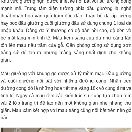
Khu vực giường nghỉ được thiết kế nổi bật với sự tương đồng
mạnh mẽ. Trung tâm diện tường phía đầu giường là nghệ
thuật nhấn hoa văn quả trám độc đáo. Toàn bộ da ốp tường
hay bọc đầu giường cuối giường đầu sử dụng chung 1 loại da
nhập khẩu. Dòng da Ý thường có độ đàn hồi cao, dộ bền và
bề mặt láng mịn tinh tế. Màu kem sáng của da như càng làn
tôn lên màu nâu trầm của gỗ. Căn phòng cũng sử dụng sơn
trắng sứ để tạo ra những mảng sáng nhất định cho không
gian.
Mẫu giường với khung gỗ được xử lý mềm mại. Đầu giường
và cuối giường nổi bật với những đường cong. Nhấn trên
đường cong đó là những họa tiết mạ vàng 18k vô cùng tỉ mỉ và
tinh tế. Ngay cả mẫu rèm các kiến trúc sư cũng lựa chọn rèm
vải 2 lớp trang trí để tạo nên một không gian nhẹ nhàng thư
giãn. Màu xám kết hợp với màu trắng cũng nổi bật trên nền gỗ
nâu.