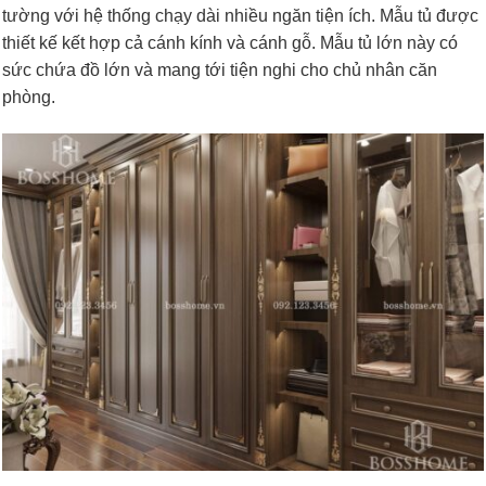
tường với hệ thống chạy dài nhiều ngăn tiện ích. Mẫu tủ được
thiết kế kết hợp cả cánh kính và cánh gỗ. Mẫu tủ lớn này có
sức chứa đồ lớn và mang tới tiện nghi cho chủ nhân căn
phòng.