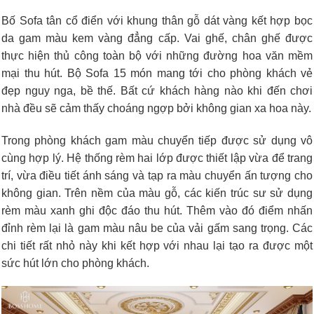
Bố Sofa tân cổ điển với khung thân gỗ dát vàng kết hợp bọc
da gam màu kem vàng đẳng cấp. Vai ghế, chân ghế được
thực hiện thủ công toàn bộ với những đường hoa văn mềm
mại thu hút. Bộ Sofa 15 món mang tới cho phòng khách vẻ
đẹp nguy nga, bề thế. Bất cứ khách hàng nào khi đến chơi
nhà đều sẽ cảm thấy choáng ngợp bởi không gian xa hoa này.
Trong phòng khách gam màu chuyển tiếp được sử dụng vô
cùng hợp lý. Hệ thống rèm hai lớp được thiết lập vừa để trang
trí, vừa điều tiết ánh sáng và tạp ra màu chuyển ấn tượng cho
không gian. Trên nềm của màu gỗ, các kiến trúc sư sử dụng
rèm màu xanh ghi độc đáo thu hút. Thêm vào đó điểm nhấn
đỉnh rèm lại là gam màu nâu be của vải gấm sang trọng. Các
chi tiết rất nhỏ này khi kết hợp với nhau lại tạo ra được một
sức hút lớn cho phòng khách.