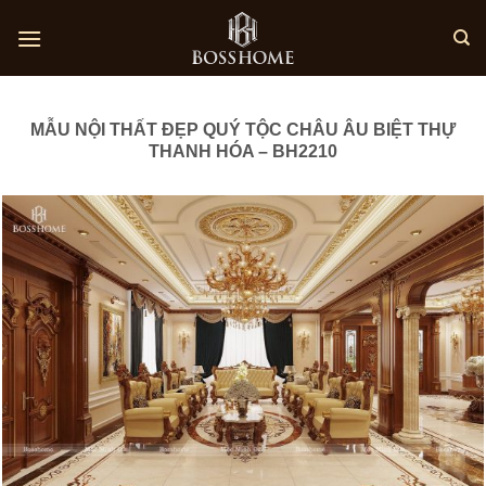
Skip
to
content
MẪU NỘI THẤT ĐẸP QUÝ TỘC CHÂU ÂU BIỆT THỰ
THANH HÓA – BH2210