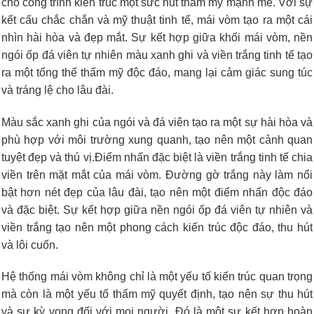
cho công trình kiến trúc một sức hút thẩm mỹ mạnh mẽ. Với sự
kết cấu chắc chắn và mỹ thuật tinh tế, mái vòm tạo ra một cái
nhìn hài hòa và đẹp mắt. Sự kết hợp giữa khối mái vòm, nền
ngói ốp đá viên tự nhiên màu xanh ghi và viền trắng tinh tế tạo
ra một tổng thể thẩm mỹ độc đáo, mang lại cảm giác sung túc
và tráng lệ cho lâu đài.
Màu sắc xanh ghi của ngói và đá viên tạo ra một sự hài hòa và
phù hợp với môi trường xung quanh, tạo nên một cảnh quan
tuyệt đẹp và thú vị.Điểm nhấn đặc biệt là viền trắng tinh tế chia
viền trên mặt mắt của mái vòm. Đường gờ trắng này làm nổi
bật hơn nét đẹp của lâu đài, tạo nên một điểm nhấn độc đáo
và đặc biệt. Sự kết hợp giữa nền ngói ốp đá viên tự nhiên và
viền trắng tạo nên một phong cách kiến trúc độc đáo, thu hút
và lôi cuốn.
Hệ thống mái vòm không chỉ là một yếu tố kiến trúc quan trọng
mà còn là một yếu tố thẩm mỹ quyết định, tạo nên sự thu hút
và sự kỳ vọng đối với mọi người. Đó là một sự kết hợp hoàn