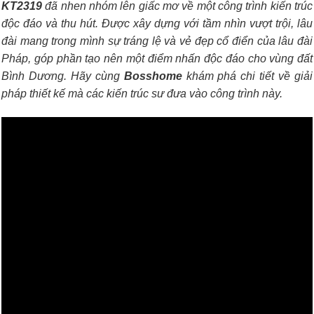
KT2319
đã nhen nhóm lên giấc mơ về một công trình kiến trúc
độc đáo và thu hút. Được xây dựng với tầm nhìn vượt trội, lâu
đài mang trong mình sự tráng lệ và vẻ đẹp cổ điển của lâu đài
Pháp, góp phần tạo nên một điểm nhấn độc đáo cho vùng đất
Bình Dương. Hãy cùng
Bosshome
khám phá chi tiết về giải
pháp thiết kế mà các kiến trúc sư đưa vào công trình này.