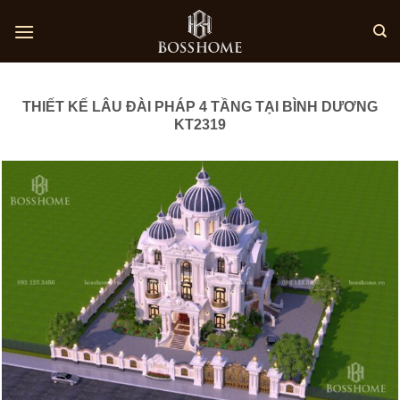
Skip
to
content
THIẾT KẾ LÂU ĐÀI PHÁP 4 TẦNG TẠI BÌNH DƯƠNG
KT2319