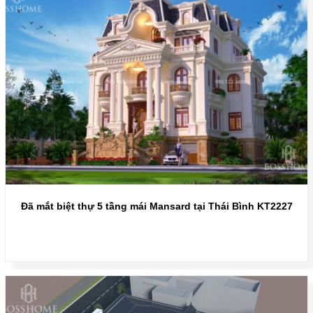
Đã mắt biệt thự 5 tầng mái Mansard tại Thái Bình KT2227