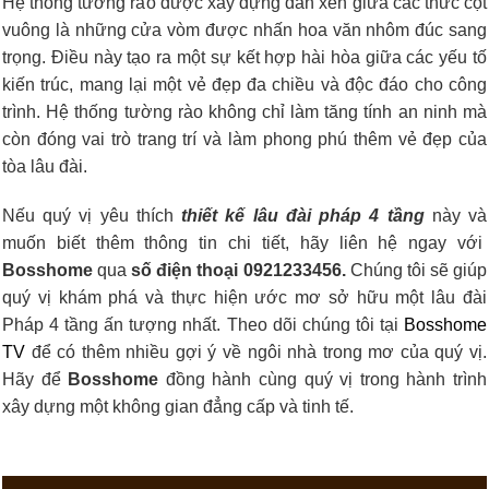
Hệ thống tường rào được xây dựng đan xen giữa các thức cột
vuông là những cửa vòm được nhấn hoa văn nhôm đúc sang
trọng. Điều này tạo ra một sự kết hợp hài hòa giữa các yếu tố
kiến trúc, mang lại một vẻ đẹp đa chiều và độc đáo cho công
trình. Hệ thống tường rào không chỉ làm tăng tính an ninh mà
còn đóng vai trò trang trí và làm phong phú thêm vẻ đẹp của
tòa lâu đài.
Nếu quý vị yêu thích
thiết kế lâu đài pháp 4 tầng
này và
muốn biết thêm thông tin chi tiết, hãy liên hệ ngay với
Bosshome
qua
số điện thoại 0921233456.
Chúng tôi sẽ giúp
quý vị khám phá và thực hiện ước mơ sở hữu một lâu đài
Pháp 4 tầng ấn tượng nhất. Theo dõi chúng tôi tại
Bosshome
TV
để có thêm nhiều gợi ý về ngôi nhà trong mơ của quý vị.
Hãy để
Bosshome
đồng hành cùng quý vị trong hành trình
xây dựng một không gian đẳng cấp và tinh tế.