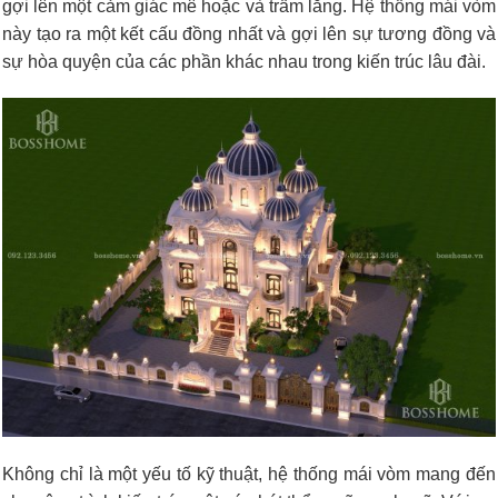
gợi lên một cảm giác mê hoặc và trầm lắng. Hệ thống mái vòm
này tạo ra một kết cấu đồng nhất và gợi lên sự tương đồng và
sự hòa quyện của các phần khác nhau trong kiến trúc lâu đài.
Không chỉ là một yếu tố kỹ thuật, hệ thống mái vòm mang đến