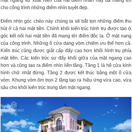
mặt ngang sự xuất hiện của hai điểm nhấn này đã mang tới
cho công trình những điểm nhìn tuyệt đẹp.
Điểm nhìn góc chéo này chúng ta sẽ bắt tọn những điểm thu
hút ở cả hai mặt tiền. Chính khối kiến trúc hình trụ được tạo ở
góc kết nối hai mặt tiền đã mang tới điểm độc lạ. Ở mặt nang
của công trình. Những ô cửa dạng vòm chiếm ưu thế hơn cả.
Kiến trúc cũng được giật cấp đẩy cao hơn khối hình trụ phía
mặt tiền. Các kiến trúc sư đẩy khối giữa của mặt ngang cao
hơn và cũng tạo ra điểm nhìn liên tầng. Tầng 1 là hệ cửa kính
hình chữ nhật đứng. Tầng 2 được kết thúc bằng một ô cửa
vòm. Khung vòm ôm trọn 2 tầng tạo ra hiệu ứng vừa cao, vừa
sâu cho khối kiến trúc trung tâm mặt ngang.