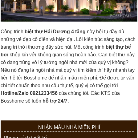
Công trình
biệt thự Hải Dương 4 tầng
này hội tụ đầy đủ
những vẻ đẹp cổ điển và hiện đại. Lối kiến trúc sáng tạo, cách
trang trí thời thượng đầy sức hút. Một công trình
biệt thự bể
bơi
khép kín với không gian sống hoàn hảo. Căn biệt thự này
có đang trùng với ý tưởng ngôi nhà mới của quý vị không?
Nếu nó đang là ngôi nhà mà quý vị tìm kiếm thì hãy nhanh tay
liên hệ tới Bosshome để nhận mẫu miễn phí. Để được tư vấn
chi tiết chuẩn theo nhu cầu thự tế, quý vị có thể gọi tới
Hotline/Zalo 0921233456
của chúng tôi. Các KTS của
Bosshome sẽ luôn
hỗ trợ 24/7.
NHẬN MẪU NHÀ MIỄN PHÍ
Phong cách thiết kế