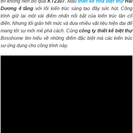
thì không nên bỏ qua
KT2307
. Mẫu
thiết kế nhà biệt thự
Hải
Dương 4 tầng
với lối kiến trúc sáng tạo đầy sức hút. Công
trình giữ lại một vài điểm nhấn nổi bật của kiến trúc tân cổ
điển. Nhưng tối giản hết mức và đưa nhiều vật liệu hiện đại để
mang tới sự mới mẻ phá cách. Cùng
công ty thiết kế biệt thự
Bosshome tìm hiểu về những điểm đặc biệt mà các kiến trúc
sư ứng dụng cho công trình này.