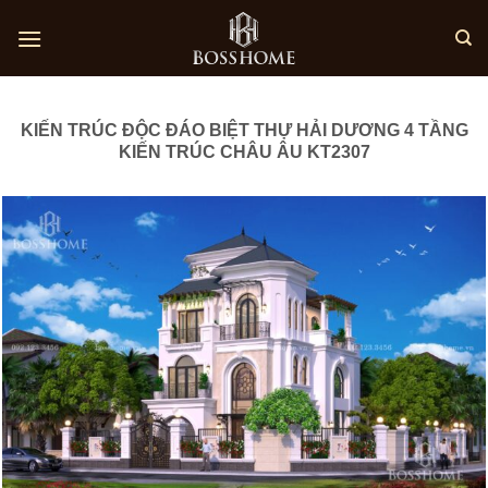
Skip
to
content
KIẾN TRÚC ĐỘC ĐÁO BIỆT THỰ HẢI DƯƠNG 4 TẦNG
KIẾN TRÚC CHÂU ÂU KT2307