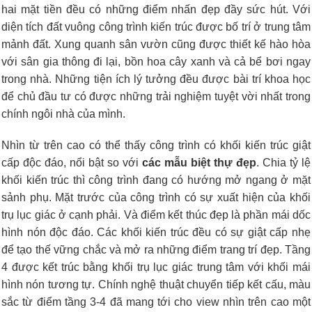
hai mặt tiền đều có những điểm nhấn đẹp đầy sức hút. Với
diện tích đất vuông công trình kiến trúc được bố trí ở trung tâm
mảnh đất. Xung quanh sân vườn cũng được thiết kế hào hòa
với sân gia thông đi lại, bồn hoa cây xanh và cả bể bơi ngay
trong nhà. Những tiện ích lý tưởng đều được bài trí khoa học
để chủ đầu tư có được những trải nghiệm tuyệt vời nhất trong
chính ngôi nhà của mình.
Nhìn từ trên cao có thể thấy công trình có khối kiến trúc giật
cấp độc đáo, nổi bật so với
các mẫu biệt thự đẹp
. Chia tỷ lệ
khối kiến trúc thì công trình đang có hướng mở ngang ở mặt
sảnh phụ. Mặt trước của công trình có sự xuất hiện của khối
trụ lục giác ở cạnh phải. Và điểm kết thúc đẹp là phần mái dốc
hình nón độc đáo. Các khối kiến trúc đều có sự giật cấp nhẹ
để tạo thế vững chắc và mở ra những điểm trang trí đẹp. Tầng
4 được kết trúc bằng khối trụ lục giác trung tâm với khối mái
hình nón tương tự. Chính nghệ thuật chuyển tiếp kết cấu, màu
sắc từ điểm tầng 3-4 đã mang tới cho view nhìn trên cao một