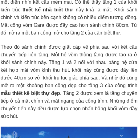
một điển nhìn kết cấu mềm mại. Có thể thấy tầng 1 của khối
kiến trúc
thiết kế nhà biệt thự
này khá lạ mắt. Khối sảnh
chính và kiến trúc bên cạnh không có nhiều điểm tương đồng.
Mặt cổng vòm Gara được đẩy cao hơn sảnh chính 80cm. Từ
đó mở ra một ban công mở cho tầng 2 của căn biệt thự.
Theo đó sảnh chính được giật cấp về phía sau với kết cấu
chuyển tiếp liên tầng. Một hệ vòm thông tầng được tạo ra ở
khối sảnh chính này. Tầng 1 và 2 nối với nhau bằng hệ cửa
kết hợp mái vòm kính thu hút. khối này cũng được đẩy lên
dước 40cm so với khối trụ lục giác phía sau. Và nhờ đó cũng
mở ra một khoảng ban công đẹp cho tầng 3 của công trình
mẫu thiết kế biệt thự đẹp
. Tầng 2 được xem là tầng chuyển
tiếp ở cả mặt chính và mặt ngang của công trình. Những điểm
chuyển tiếp này đều được lựa chọn nhấn bằng khối vòm đầy
sức hút.