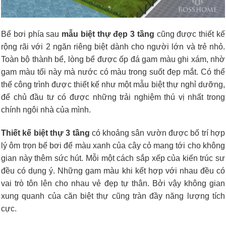
Bể bơi phía sau
mẫu biệt thự đẹp 3 tầng
cũng được thiết kế
rộng rãi với 2 ngăn riêng biệt dành cho người lớn và trẻ nhỏ.
Toàn bộ thành bể, lòng bể được ốp đá gam màu ghi xám, nhờ
gam màu tối này mà nước có màu trong suốt đẹp mắt. Có thể
thế công trình được thiết kế như một mẫu biệt thự nghỉ dưỡng,
để chủ đầu tư có được những trải nghiệm thú vị nhất trong
chính ngôi nhà của mình.
Thiết kế biệt thự 3 tầng
có k
hoảng sân vườn được bố trí hợp
lý ôm trọn bể bơi để màu xanh của cây cỏ mang tới cho không
gian này thêm sức hút. Mỗi một cách sắp xếp của kiến trúc sư
đều có dụng ý. Những gam màu khi kết hợp với nhau đều có
vai trò tôn lên cho nhau vẻ đẹp tự thân. Bởi vậy không gian
xung quanh của căn biệt thự cũng tràn đầy năng lượng tích
cực.