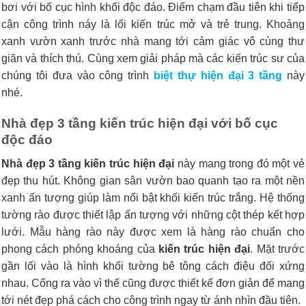
bơi với bố cục hình khối độc đáo. Điểm chạm đầu tiên khi tiếp
cận công trình náy là lối kiến trúc mở và trẻ trung. Khoảng
xanh vườn xanh trước nhà mang tới cảm giác vô cùng thư
giãn và thích thú. Cùng xem giải pháp mà các kiến trúc sư của
chúng tôi đưa vào công trình
biệt thự hiện đại 3 tầng
này
nhé.
Nhà đẹp 3 tầng kiến trúc hiện đại
với bố cục
độc đáo
Nhà đẹp 3 tầng kiến trúc hiện đại
này mang trong đó một vẻ
đẹp thu hút. Không gian sân vườn bao quanh tạo ra một nền
xanh ấn tượng giúp làm nổi bật khối kiến trúc trắng. Hệ thống
tường rào được thiết lập ấn tượng với những cột thép kết hợp
lưới. Mẫu hàng rào này được xem là hàng rào chuẩn cho
phong cách phóng khoáng của
kiến trúc hiện đại
. Mặt trước
gần lối vào là hình khối tường bê tông cách điệu đối xứng
nhau. Cổng ra vào vì thế cũng được thiết kế đơn giản để mang
tới nét đẹp phá cách cho công trình ngay từ ánh nhìn đầu tiên.