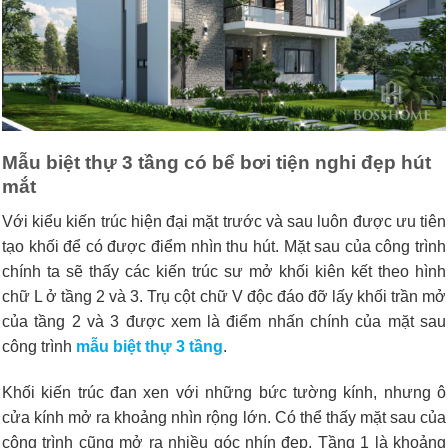
Mẫu biệt thự 3 tầng
có bể bơi tiện nghi đẹp hút
mắt
Với kiểu kiến trúc hiện đại mặt trước và sau luôn được ưu tiên
tạo khối để có được điểm nhìn thu hút. Mặt sau của công trình
chính ta sẽ thấy các kiến trúc sư mở khối kiên kết theo hình
chữ L ở tầng 2 và 3. Trụ cột chữ V độc đáo đỡ lấy khối trần mở
của tầng 2 và 3 được xem là điểm nhấn chính của mặt sau
công trình
mẫu biệt thự 3 tầng
.
Khối kiến trúc đan xen với những bức tường kính, nhưng ô
cửa kính mở ra khoảng nhìn rộng lớn. Có thể thấy mặt sau của
công trình cũng mở ra nhiều góc nhín đẹp. Tầng 1 là khoảng