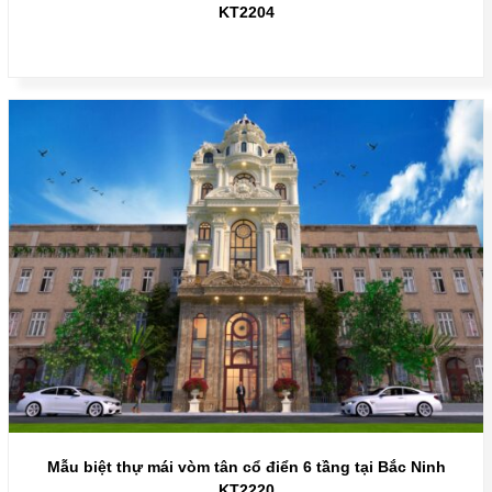
KT2204
Mẫu biệt thự mái vòm tân cổ điển 6 tầng tại Bắc Ninh
KT2220