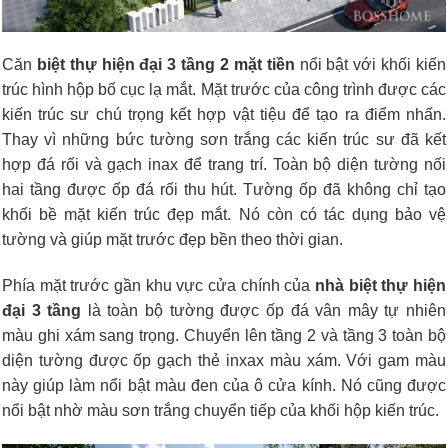
Căn
biệt thự hiện đại 3 tầng 2 mặt tiền
nổi bật với khối kiến
trúc hình hộp bố cục lạ mắt. Mặt trước của công trình được các
kiến trúc sư chú trọng kết hợp vật tiệu để tạo ra điểm nhấn.
Thay vì những bức tường sơn trắng các kiến trúc sư đã kết
hợp đá rối và gạch inax để trang trí. Toàn bộ diện tường nối
hai tầng được ốp đá rối thu hút. Tường ốp đã không chỉ tạo
khối bề mặt kiến trúc đẹp mắt. Nó còn có tác dụng bảo vệ
tường và giúp mặt trước đẹp bền theo thời gian.
Phía mặt trước gần khu vực cửa chính của
nhà biệt thự hiện
đại 3 tầng
là t
oàn bộ tường được ốp đá vân mây tự nhiên
màu ghi xám sang trọng. Chuyển lên tầng 2 và tầng 3 toàn bộ
diện tường được ốp gạch thẻ inxax màu xám. Với gam màu
này giúp làm nổi bật màu đen của ô cửa kính. Nó cũng được
nổi bật nhờ màu sơn trắng chuyển tiếp của khối hộp kiến trúc.