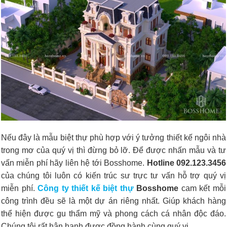
Nếu đây là mẫu biệt thự phù hợp với ý tưởng thiết kế ngôi nhà
trong mơ của quý vị thì đừng bỏ lỡ. Để được nhấn mẫu và tư
vấn miễn phí hãy liên hệ tới Bosshome.
Hotline 092.123.3456
của chúng tôi luôn có kiến trúc sư trực tư vấn hỗ trợ quý vị
miễn phí.
Công ty thiết kế biệt thự
Bosshome
cam kết mỗi
công trình đều sẽ là một dự án riêng nhất. Giúp khách hàng
thể hiện được gu thẩm mỹ và phong cách cá nhân độc đáo.
Chúng tôi rất hân hạnh được đồng hành cùng quý vị…