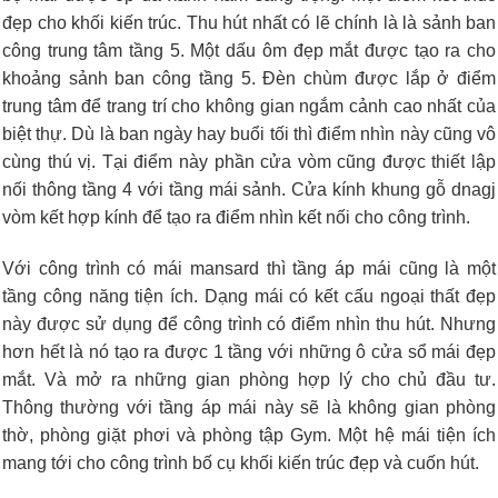
đẹp cho khối kiến trúc. Thu hút nhất có lẽ chính là là sảnh ban
công trung tâm tầng 5. Một dấu ôm đẹp mắt được tạo ra cho
khoảng sảnh ban công tầng 5. Đèn chùm được lắp ở điểm
trung tâm để trang trí cho không gian ngắm cảnh cao nhất của
biệt thự. Dù là ban ngày hay buổi tối thì điểm nhìn này cũng vô
cùng thú vị. Tại điểm này phần cửa vòm cũng được thiết lập
nối thông tầng 4 với tầng mái sảnh. Cửa kính khung gỗ dnagj
vòm kết hợp kính để tạo ra điểm nhìn kết nối cho công trình.
Với công trình có mái mansard thì tầng áp mái cũng là một
tầng công năng tiện ích. Dạng mái có kết cấu ngoại thất đẹp
này được sử dụng để công trình có điểm nhìn thu hút. Nhưng
hơn hết là nó tạo ra được 1 tầng với những ô cửa sổ mái đẹp
mắt. Và mở ra những gian phòng hợp lý cho chủ đầu tư.
Thông thường với tầng áp mái này sẽ là không gian phòng
thờ, phòng giặt phơi và phòng tập Gym. Một hệ mái tiện ích
mang tới cho công trình bố cụ khối kiến trúc đẹp và cuốn hút.