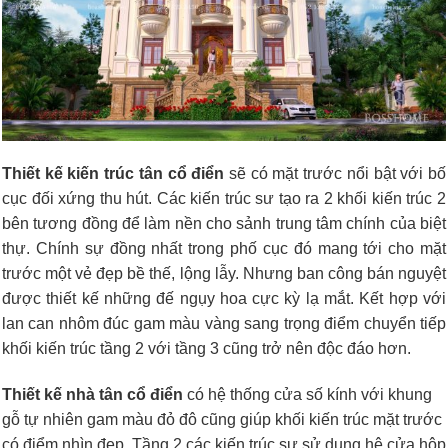
Thiết kế kiến trúc tân cổ điển
sẽ có mặt trước nổi bật với bố
cục đối xứng thu hút. Các kiến trúc sư tạo ra 2 khối kiến trúc 2
bên tương đồng để làm nền cho sảnh trung tâm chính của biệt
thự. Chính sự đồng nhất trong phố cục đó mang tới cho mặt
trước một vẻ đẹp bề thế, lộng lẫy. Nhưng ban công bán nguyệt
được thiết kế những đế ngụy hoa cực kỳ lạ mắt. Kết hợp với
lan can nhôm đúc gam màu vàng sang trọng điểm chuyển tiếp
khối kiến trúc tầng 2 với tầng 3 cũng trở nên độc đáo hơn.
Thiết kế nhà tân cổ điển
có h
ệ thống cửa số kính với khung
gỗ tự nhiên gam màu đỏ đô cũng giúp khối kiến trúc mặt trước
có điểm nhìn đẹp. Tầng 2 các kiến trúc sư sử dụng hệ cửa hộp