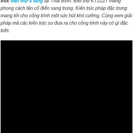
trúc
biệt thự 5 tầng
tại Thái Bình. Biệt thự KT2227 mang
phong cách tân cổ điển sang trọng. Kiến trúc pháp đặc trưng
mang tới cho công trình một sức hút khó cưỡng. Cùng xem giải
pháp mà các kiến trúc sư đưa ra cho công trình này có gì đặc
biệt.