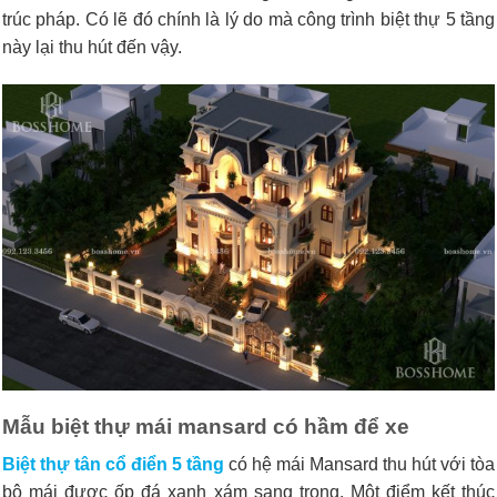
trúc pháp. Có lẽ đó chính là lý do mà công trình biệt thự 5 tầng
này lại thu hút đến vậy.
Mẫu biệt thự mái mansard có hầm để xe
Biệt thự tân cổ điển 5 tầng
có hệ mái Mansard thu hút với tòa
bộ mái được ốp đá xanh xám sang trọng. Một điểm kết thúc