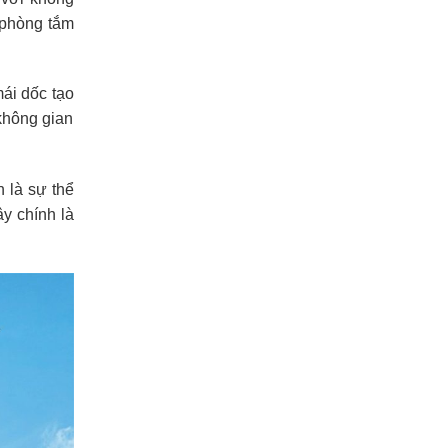
 phòng tắm
mái dốc tạo
 không gian
 là sự thể
ây chính là