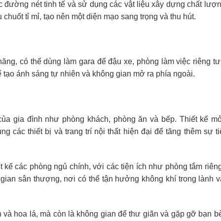
c đường nét tinh tế và sử dụng các vật liệu xây dựng chất lượ
 chuốt tỉ mỉ, tạo nên một diện mạo sang trọng và thu hút.
ăng, có thể dùng làm gara để đậu xe, phòng làm việc riêng tư
 tạo ánh sáng tự nhiên và không gian mở ra phía ngoài.
h của gia đình như phòng khách, phòng ăn và bếp. Thiết kế m
 các thiết bị và trang trí nội thất hiện đại để tăng thêm sự t
t kế các phòng ngủ chính, với các tiện ích như phòng tắm riên
gian sân thượng, nơi có thể tận hưởng không khí trong lành v
và hoa lá, mà còn là không gian để thư giãn và gặp gỡ bạn bè,