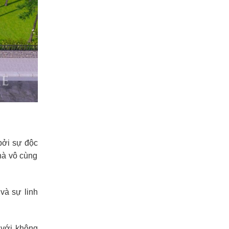
 bởi sự độc
hà vô cùng
và sự linh
 với không