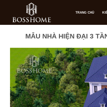
Skip
to
TRANG CHỦ
KI
content
MẪU NHÀ HIỆN ĐẠI 3 T