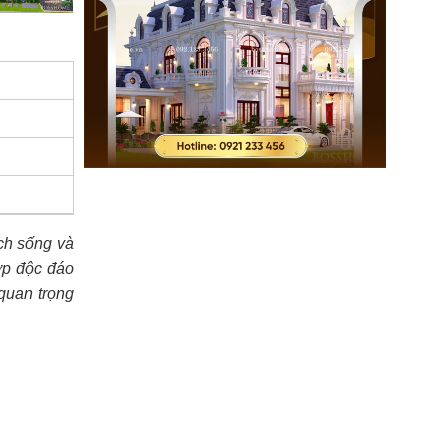
ch sống và
ợp độc đáo
quan trọng