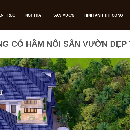
ẾN TRÚC
NỘI THẤT
SÂN VƯỜN
HÌNH ẢNH THI CÔNG
ẦNG CÓ HẦM NỔI SÂN VƯỜN ĐẸP 