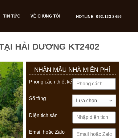
TIN TỨC
VỀ CHÚNG TÔI
HOTLINE: 092.123.3456
TẠI HẢI DƯƠNG KT2402
NHẬN MẪU NHÀ MIỄN PHÍ
Phong cách thiết kế
Số tầng
Diện tích sàn
Email hoặc Zalo