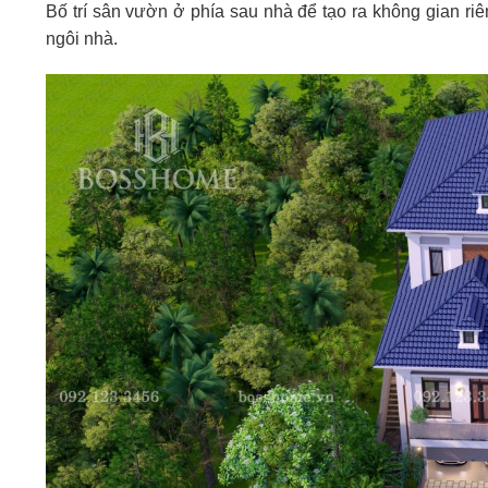
Bố trí sân vườn ở phía sau nhà để tạo ra không gian riê
ngôi nhà.