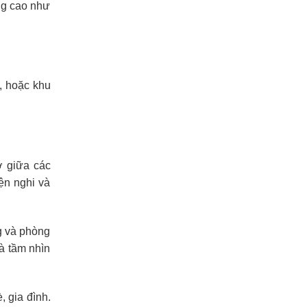
ng cao như
, hoặc khu
ở giữa các
iện nghi và
g và phòng
à tầm nhìn
 gia đình.