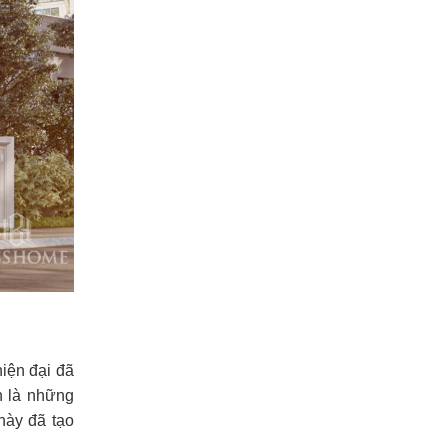
iện đại đã
n là những
này đã tạo