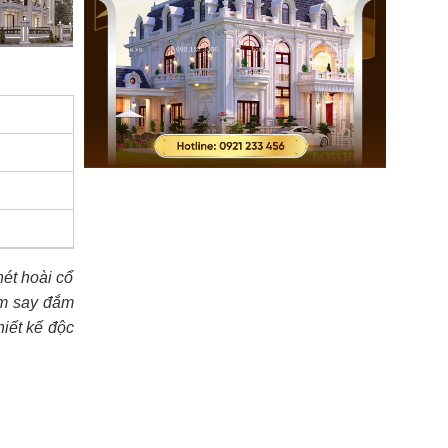
nét hoài cổ
àm say đắm
hiết kế độc