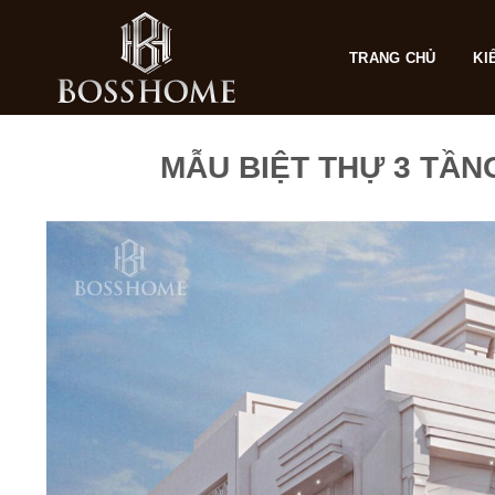
Skip
to
TRANG CHỦ
KI
content
MẪU BIỆT THỰ 3 TẦN