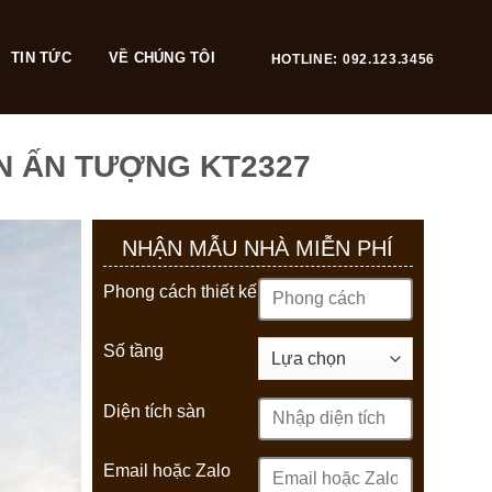
TIN TỨC
VỀ CHÚNG TÔI
HOTLINE: 092.123.3456
ỂN ẤN TƯỢNG KT2327
NHẬN MẪU NHÀ MIỄN PHÍ
Phong cách thiết kế
Số tầng
Diện tích sàn
Email hoặc Zalo