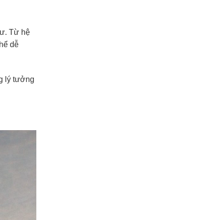
tư. Từ hệ
thể dễ
g lý tưởng