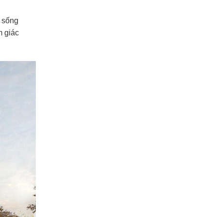
n sống
m giác