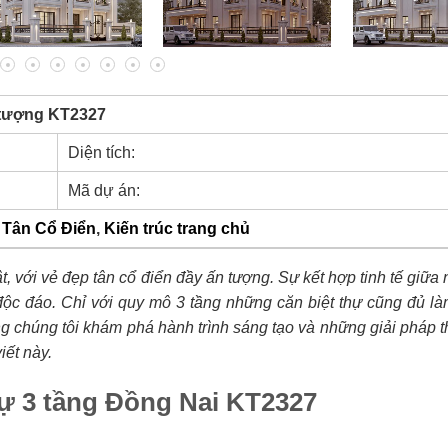
n tượng KT2327
Diện tích:
Mã dự án:
 Tân Cổ Điển
,
Kiến trúc trang chủ
ật, với vẻ đẹp tân cổ điển đầy ấn tượng. Sự kết hợp tinh tế giữa 
 độc đáo. Chỉ với quy mô 3 tầng những căn biệt thự cũng đủ l
g chúng tôi khám phá hành trình sáng tạo và những giải pháp t
iết này.
hự 3 tầng Đồng Nai KT2327