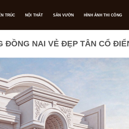
ẾN TRÚC
NỘI THẤT
SÂN VƯỜN
HÌNH ẢNH THI CÔNG
G ĐỒNG NAI VẺ ĐẸP TÂN CỔ ĐI