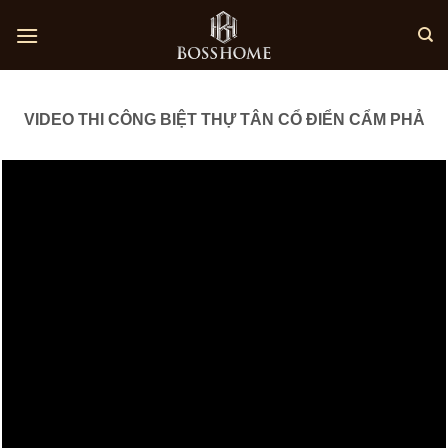
Skip
to
content
VIDEO THI CÔNG BIỆT THỰ TÂN CỔ ĐIỂN CẨM PHẢ