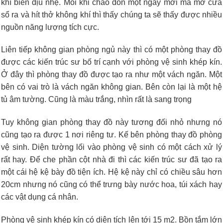
khí biển dịu nhẹ. Mỗi khi chào đón một ngày mới mà mở cửa
sổ ra và hít thở không khí thì thấy chúng ta sẽ thấy được nhiều
nguồn năng lượng tích cực.
Liên tiếp không gian phòng ngủ này thì có một phòng thay đồ
được các kiến trúc sư bố trí cạnh với phòng vệ sinh khép kín.
Ở đây thì phòng thay đồ được tạo ra như một vách ngăn. Một
bên có vai trò là vách ngăn không gian. Bên còn lại là một hệ
tủ âm tường. Cũng là màu trắng, nhìn rất là sang trọng
Tuy không gian phòng thay đồ này tương đối nhỏ nhưng nó
cũng tạo ra được 1 nơi riêng tư. Kế bên phòng thay đồ phòng
vệ sinh. Diện tường lối vào phòng vệ sinh có một cách xử lý
rất hay. Để che phần cột nhà đi thì các kiến trúc sư đã tạo ra
một cái hệ kệ bày đồ tiện ích. Hệ kệ này chỉ có chiều sâu hơn
20cm nhưng nó cũng có thể trưng bày nước hoa, túi xách hay
các vật dụng cá nhân.
Phòng vệ sinh khép kín có diện tích lên tới 15 m2. Bồn tắm lớn