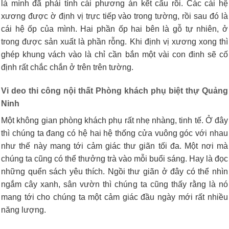
là mình đã phải tính cái phương án kết cấu rồi. Các cái hệ
xương được ờ định vị trực tiếp vào trong tường, rồi sau đó là
cái hệ ốp của mình. Hai phần ốp hai bên là gỗ tự nhiên, ở
trong được sản xuất là phần rỗng. Khi định vị xương xong thì
ghép khung vách vào là chỉ cần bắn một vài con đinh sẽ cố
định rất chắc chắn ở trên trên tường.
Vi deo thi công nội thất Phòng khách phụ biệt thự Quảng
Ninh
Một không gian phòng khách phụ rất nhẹ nhàng, tinh tế. Ở đây
thì chúng ta đang có hệ hai hệ thống cửa vuông góc với nhau
như thế này mang tới cảm giác thư giãn tối đa. Một nơi mà
chúng ta cũng có thể thưởng trà vào mỗi buổi sáng. Hay là đọc
những quển sách yêu thích. Ngồi thư giãn ở đây có thể nhìn
ngắm cây xanh, sân vườn thì chúng ta cũng thấy rằng là nó
mang tới cho chúng ta một cảm giác đầu ngày mới rất nhiều
năng lượng.