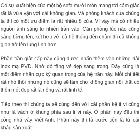
Có sự xuất hiện của một bộ sofa mười món mang tới cảm giác
rất là vừa vặn với cái không gian. Và phòng khách của chúng
ta thì có một ưu điểm là rất nhiều ô cửa. Vì vậy mà có nhiều
nguồn ánh sáng tự nhiên tràn vào. Căn phòng lúc nào cũng
sáng bừng lên, kết hợp với cả hệ thống đèn chùm thì cả không
gian trở lên lung linh hơn.
Phần trần giật cấp này cũng được nhấn thêm vào những dải
inox mạ PVD. Nhờ đó tăng vẻ đẹp sang trọng. Đây cũng là
một điểm nhấn cực kỳ quan trọng của hệ trần này. Mỗi chi tiết
rất nhỏ thôi nhưng nó cũng sẽ làm cho không gian nội thất có
thêm nét đẹp rất là riêng và rất tinh tế.
Tiếp theo thì chúng ta sẽ cùng đến với cái phần kệ ti vi cũng
như là vách ờ khung phía sau ti vi này. Ờ phần này đều thi
công nhá vậy Việt Anh. Phần này thì là trước tiên là từ cái
khâu sản xuất