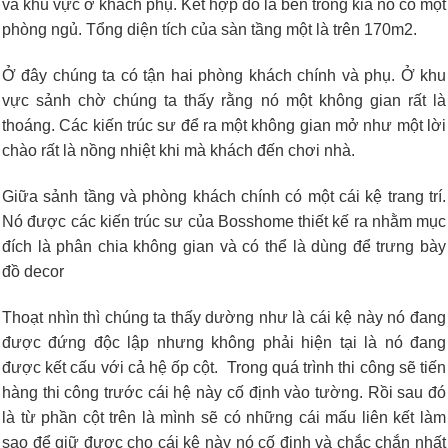
và khu vực ờ khách phụ. Kết hợp đó là bên trong kia nó có một
phòng ngủ. Tổng diện tích của sàn tầng một là trên 170m2.
Ở đây chúng ta có tận hai phòng khách chính và phụ. Ở khu
vực sảnh chờ chúng ta thấy rằng nó một không gian rất là
thoáng. Các kiến trúc sư để ra một không gian mở như một lời
chào rất là nồng nhiệt khi mà khách đến chơi nhà.
Giữa sảnh tầng và phòng khách chính có một cái kệ trang trí.
Nó được các kiến trúc sư của Bosshome thiết kế ra nhằm mục
đích là phân chia không gian và có thể là dùng để trưng bày
đồ decor
Thoạt nhìn thì chúng ta thấy dường như là cái kệ này nó đang
được đứng độc lập nhưng không phải hiện tại là nó đang
được kết cấu với cả hệ ốp cột. Trong quá trình thi công sẽ tiến
hàng thi công trước cái hệ này cố định vào tường. Rồi sau đó
là từ phần cột trên là mình sẽ có những cái mấu liên kết làm
sao để giữ được cho cái kệ này nó cố định và chắc chắn nhất