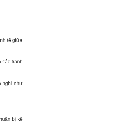
nh tế giữa
n các tranh
n nghi như
huẩn bị kế