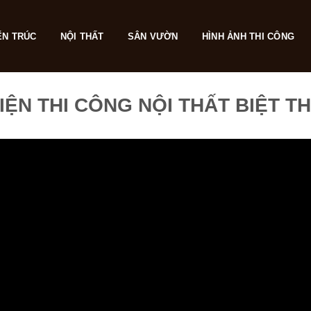
ẾN TRÚC
NỘI THẤT
SÂN VƯỜN
HÌNH ẢNH THI CÔNG
IỆN THI CÔNG NỘI THẤT BIỆT 