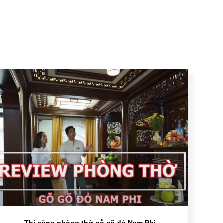
Thi công phòng thờ gỗ gõ đỏ Nam Phi