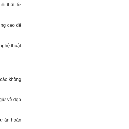
ội thất, từ
ượng cao để
 nghệ thuật
 các không
 giữ vẻ đẹp
dự án hoàn