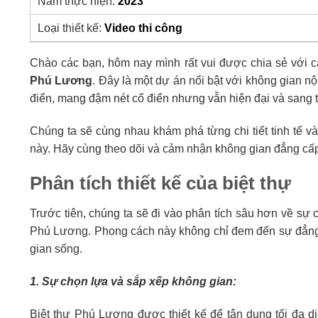
Năm thực hiện:
2023
Loại thiết kế:
Video thi công
Chào các bạn, hôm nay mình rất vui được chia sẻ với c
Phú Lương
. Đây là một dự án nổi bật với không gian n
điển, mang đậm nét cổ điển nhưng vẫn hiện đại và sang t
Chúng ta sẽ cùng nhau khám phá từng chi tiết tinh tế và
này. Hãy cùng theo dõi và cảm nhận không gian đẳng cấ
Phân tích thiết kế của biệt thự
Trước tiên, chúng ta sẽ đi vào phân tích sâu hơn về sự 
Phú Lương. Phong cách này không chỉ đem đến sự đẳng 
gian sống.
1. Sự chọn lựa và sắp xếp không gian:
Biệt thự Phú Lương được thiết kế để tận dụng tối đa d