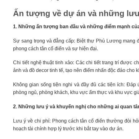
Ấn tượng về dự án và những lưu 
1. Những ấn tượng ban đầu và những điểm mạnh của
Sự sang trọng và đẳng cấp: Biệt thự Phú Lương mang đ
phong cách tân cổ điển và sự hiện đại.
Chi tiết nghệ thuật tinh xảo: Các chi tiết trang trí đượ
ảnh và đồ decor tinh tế, tạo nên điểm nhấn độc đáo cho 
Không gian sống tiện nghi và đầy đủ các tiện ích: Đáp 
phòng ngủ, phòng khách, khu vực ẩm thực và khu vực giải
2. Những lưu ý và khuyến nghị cho những ai quan tâ
Lưu ý về chi phí: Phong cách tân cổ điển thường đòi hỏi
hoạch tài chính hợp lý trước khi bắt tay vào dự án.