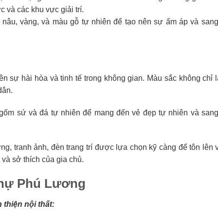
và các khu vực giải trí.
nâu, vàng, và màu gỗ tự nhiên để tạo nên sự ấm áp và sang
 sự hài hòa và tinh tế trong không gian. Màu sắc không chỉ l
dân.
ồ gốm sứ và đá tự nhiên để mang đến vẻ đẹp tự nhiên và sang
tường, tranh ảnh, đèn trang trí được lựa chọn kỹ càng để tôn lên
và sở thích của gia chủ.
 thự Phú Lương
thiện nội thất: