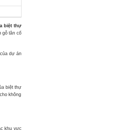
a biệt thự
h gỗ tân cổ
 của dự án
a biệt thự
 cho không
ác khu vực