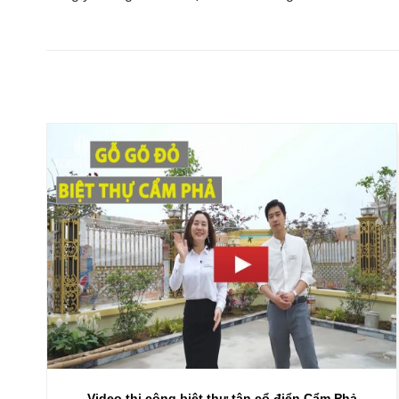
Video thi công biệt thự tân cổ điển Cẩm Phả