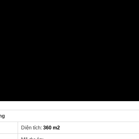
ơng
Diện tích:
360 m2