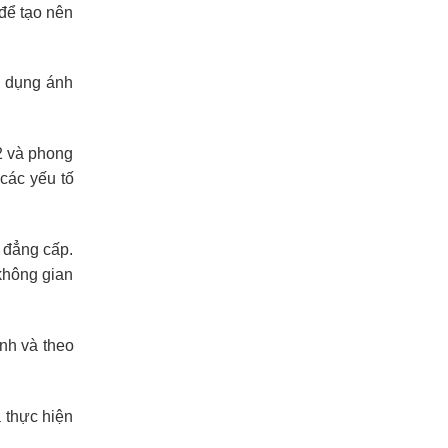
để tạo nên
n dụng ánh
m2 và phong
các yếu tố
 đẳng cấp.
không gian
ênh và theo
 thực hiện