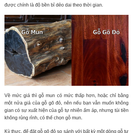
được chính là độ bền bỉ dẻo dai theo thời gian.
Về mức giá thì gỗ mun có mức thấp hơn, hoặc chỉ bằng
một nửa giá của gỗ gõ đỏ, nên nếu bạn vẫn muốn không
gian có sự xuất hiện của gỗ tự nhiên ấm áp, nhưng túi tiền
không rủng rỉnh, có thể chọn gỗ mun.
Kỳ thực, để đặt gỗ gõ đỏ so sánh với bất kỳ một dòng gỗ tự