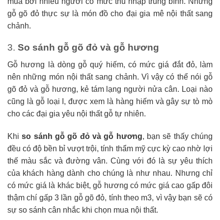
mua bởi nhiều người có mức thu nhập trung bình. Nhưng
gỗ gõ đỏ thực sự là món đồ cho đại gia mê nội thất sang
chảnh.
3.
So sánh gỗ gõ đỏ và gỗ hương
Gỗ hương là dòng gỗ quý hiếm, có mức giá đắt đỏ, làm
nên những món nội thất sang chảnh. Vì vậy có thể nói gỗ
gõ đỏ và gỗ hương, kẻ tám lạng người nửa cân. Loại nào
cũng là gỗ loại I, được xem là hàng hiếm và gây sự tò mò
cho các đại gia yêu nội thất gỗ tự nhiên.
Khi
so sánh gỗ gõ đỏ và gỗ hương
, bạn sẽ thấy chúng
đều có độ bền bỉ vượt trội, tính thẩm mỹ cực kỳ cao nhờ lợi
thế màu sắc và đường vân. Cùng với đó là sự yêu thích
của khách hàng dành cho chúng là như nhau. Nhưng chỉ
có mức giá là khác biệt, gỗ hương có mức giá cao gấp đôi
thậm chí gấp 3 lần gỗ gõ đỏ, tính theo m3, vì vậy bạn sẽ có
sự so sánh cân nhắc khi chọn mua nội thất.