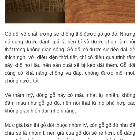
Gỗ dổi về chất lượng sẽ không thể được gỗ gõ đỏ. Nhưng
nó cũng được đánh giá là bền bỉ và được chọn làm nội
thất trong không gian sống. Gỗ dổi có được sự dẻo dai, dễ
thích nghi với điều kiện thời tiết, chỉ có điều quá trình tẩm
sấy khô hơi lâu nên sản xuất sẽ bị kéo dài thêm. Gỗ dổi
cũng có khả năng chống va đập, chống được mối mọt,
chống nước tốt.
Về thẩm mỹ, dòng gỗ này có màu nhạt tự nhiên, không
đậm màu như gỗ gõ đỏ, nên nội thất từ nó phù hợp các
không gian hiện đại, nhẹ nhàng.
Mức giá bán thì gỗ dổi thuộc nhóm IV, còn gỗ gõ đỏ như đã
chia sẻ là nhóm I, nên giá của gỗ dổi sẽ rẻ hơn, dễ dàng