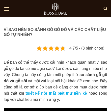
Skip
to
content
VÌ SAO NÊN SO SÁNH GỖ GÕ ĐỎ VÀ CÁC CHẤT LIỆU
GỖ TỰ NHIÊN?
4.7/5 - (3 bình chọn)
Để bạn có thể thấy được cái nhìn khách quan nhất vì sao
gỗ gõ đỏ lại có mức giá cao? Lại được săn lùng nhiều như
vậy. Chúng ta hãy cùng làm một phép thử
so sánh gỗ gõ
đỏ và gỗ sồi
và một vài loại nổi bật khác để xem nhé. Đây
cũng sẽ là cơ sở giúp bạn dễ dàng chọn mua được món
nội thất khi
thiết kế nội thất biệt thự liền kề
hoặc song
lập
với chất liệu mà mình ưng ý.