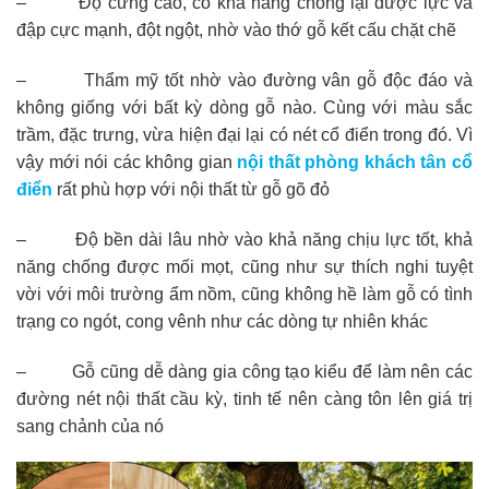
– Độ cứng cao, có khả năng chống lại được lực va
đập cực mạnh, đột ngột, nhờ vào thớ gỗ kết cấu chặt chẽ
– Thẩm mỹ tốt nhờ vào đường vân gỗ độc đáo và
không giống với bất kỳ dòng gỗ nào. Cùng với màu sắc
trầm, đặc trưng, vừa hiện đại lại có nét cổ điển trong đó. Vì
vậy mới nói các không gian
nội thất phòng khách tân cổ
điển
rất phù hợp với nội thất từ gỗ gõ đỏ
– Độ bền dài lâu nhờ vào khả năng chịu lực tốt, khả
năng chống được mối mọt, cũng như sự thích nghi tuyệt
vời với môi trường ẩm nồm, cũng không hề làm gỗ có tình
trạng co ngót, cong vênh như các dòng tự nhiên khác
– Gỗ cũng dễ dàng gia công tạo kiểu để làm nên các
đường nét nội thất cầu kỳ, tinh tế nên càng tôn lên giá trị
sang chảnh của nó