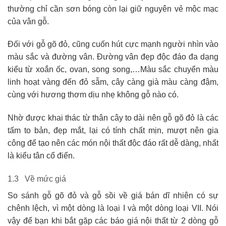
thường chỉ cần sơn bóng còn lại giữ nguyên vẻ mộc mạc
của vân gỗ.
Đối với gỗ gõ đỏ, cũng cuốn hút cực mạnh người nhìn vào
màu sắc và đường vân. Đường vân đẹp độc đáo đa dạng
kiểu từ xoắn ốc, ovan, song song,…Màu sắc chuyển màu
linh hoạt vàng đến đỏ sẫm, cây càng già màu càng đậm,
cùng với hương thơm dịu nhẹ không gỗ nào có.
Nhờ được khai thác từ thân cây to dài nên gỗ gõ đỏ là các
tấm to bản, đẹp mắt, lại có tính chất mịn, mượt nên gia
công để tạo nên các món nội thất độc đáo rất dễ dàng, nhất
là kiểu tân cổ điển.
1.3 Về mức giá
So sánh gỗ gõ đỏ và gỗ sồi về giá bán dĩ nhiên có sự
chênh lệch, vì một dòng là loại I và một dòng loại VII. Nói
vậy để bạn khi bắt gặp các báo giá nội thất từ 2 dòng gỗ