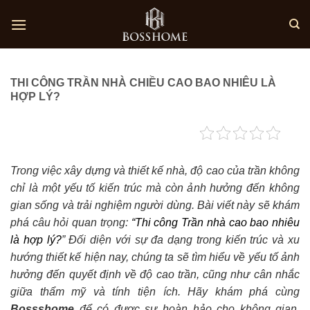
Skip
to
content
THI CÔNG TRẦN NHÀ CHIỀU CAO BAO NHIÊU LÀ
HỢP LÝ?
Trong việc xây dựng và thiết kế nhà, độ cao của trần không
chỉ là một yếu tố kiến trúc mà còn ảnh hưởng đến không
gian sống và trải nghiệm người dùng. Bài viết này sẽ khám
phá câu hỏi quan trọng:
“Thi công Trần nhà cao bao nhiêu
là hợp lý?
” Đối diện với sự đa dạng trong kiến trúc và xu
hướng thiết kế hiện nay, chúng ta sẽ tìm hiểu về yếu tố ảnh
hưởng đến quyết định về độ cao trần, cũng như cân nhắc
giữa thẩm mỹ và tính tiện ích. Hãy khám phá cùng
Bossshome
để có được sự hoàn hảo cho không gian