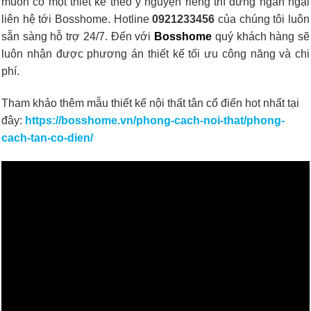
muốn có một thiết kế theo ý nguyện riêng thì đừng ngần ngại
liên hệ tới Bosshome. Hotline
0921233456
của chúng tôi luôn
sẵn sàng hỗ trợ 24/7. Đến với
Bosshome
quý khách hàng sẽ
luôn nhận được phương án thiết kế tối ưu công năng và chi
phí.
Tham khảo thêm mẫu
thiết kế nội thất tân cổ điển hot nhất tại
đây:
https://bosshome.vn/phong-cach-noi-that/phong-
cach-tan-co-dien/