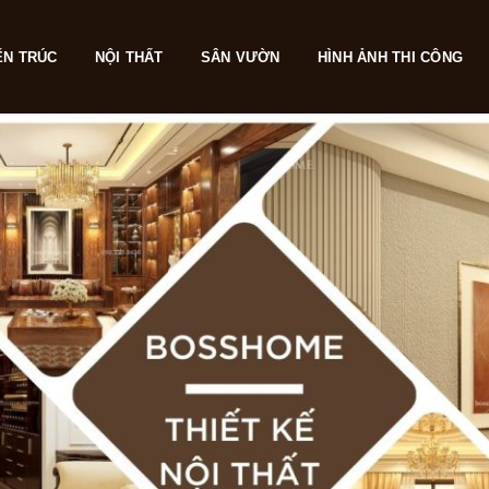
ẾN TRÚC
NỘI THẤT
SÂN VƯỜN
HÌNH ẢNH THI CÔNG