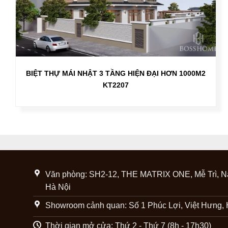
BIỆT THỰ MÁI NHẬT 3 TẦNG HIỆN ĐẠI HƠN 1000M2
KT2207
Văn phòng: SH2-12, THE MATRIX ONE, Mễ Trì, N
Hà Nội
Showroom cảnh quan: Số 1 Phúc Lợi, Việt Hưng, 
Thời gian mở cửa: Thứ 2 - Thứ 7 (8h - 17h30)