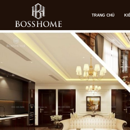
Skip
to
TRANG CHỦ
KI
content