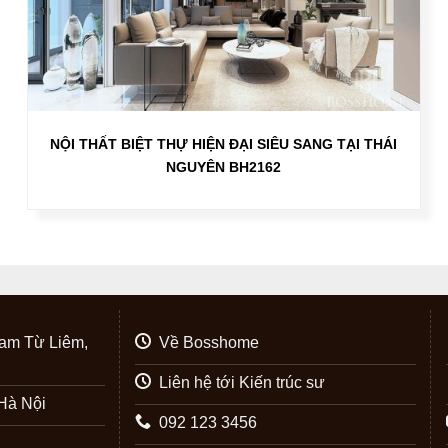
NỘI THẤT BIỆT THỰ HIỆN ĐẠI SIÊU SANG TẠI THÁI
NGUYÊN BH2162
am Từ Liêm,
Về Bosshome
Liên hệ tới Kiến trúc sư
Hà Nội
092 123 3456