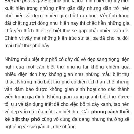
Biệt thự phố là gì?
Biệt thự phố là loại hình biệt thự tuy mới
xuất hiện trong những năm gần đây nhưng dần trở nên
phổ biến và được nhiều gia chủ lựa chọn. Với tình trạng
đất chật người đông như hiện nay thì chắc hẳn những gia
chủ yêu thích thiết kế biệt thự sẽ gặp phải nhiều vấn đề.
Chính vì vậy mà những kiến trúc sư tài ba đã cho ra đời
mẫu biệt thự phố này.
Những mẫu biệt thự phố có đầy đủ vẻ đẹp sang trọng, tiện
nghi của một căn biệt thự nhưng lại không chiếm quá
nhiều diện tích hay không gian như những mẫu biệt thự
khác. Những mẫu biệt thự phố có diện tích hạn chế nhưng
vẫn đảm bảo được không gian sinh hoạt cho các thành
viên trong gia đình. Không gian xung quanh biệt thự được
tối ưu và tận dụng triệt để cho việc bố trí cây xanh, tạo nên
vẻ đẹp vốn có của một căn biệt thự. Các
phong cách thiết
kế biệt thự phố
cũng vô cùng đa dạng nhưng thường sẽ
nghiêng về sự giản dị, nhẹ nhàng.