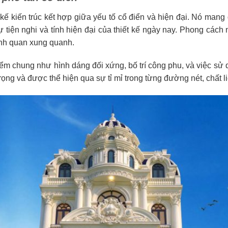
t kế kiến trúc kết hợp giữa yếu tố cổ điển và hiện đại. Nó man
i sự tiện nghi và tính hiện đại của thiết kế ngày nay. Phong c
cảnh quan xung quanh.
m chung như hình dáng đối xứng, bố trí công phu, và việc sử d
ú trọng và được thể hiện qua sự tỉ mỉ trong từng đường nét, chất 