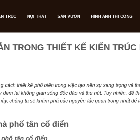
ẾN TRÚC
NỘI THẤT
SÂN VƯỜN
HÌNH ẢNH THI CÔNG
N TRONG THIẾT KẾ KIẾN TRÚC 
g cách thiết kế phổ biến trong việc tạo nên sự sang trọng và th
ày đem lại không gian sống độc đáo và thu hút. Tuy nhiên, để t
ày, chúng ta sẽ khám phá các nguyên tắc quan trọng nhất để t
hà phố tân cổ điển
 phố tân cổ điển