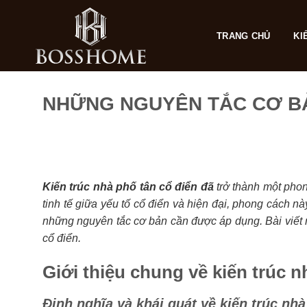
Skip
to
TRANG CHỦ
KI
content
NHỮNG NGUYÊN TẮC CƠ BẢ
Kiến trúc nhà phố tân cổ điển đã
trở thành một phon
tinh tế giữa yếu tố cổ điển và hiện đại, phong cách n
những nguyên tắc cơ bản cần được áp dụng. Bài viết n
cổ điển.
Giới thiệu chung về kiến trúc n
Định nghĩa và khái quát về kiến trúc nhà