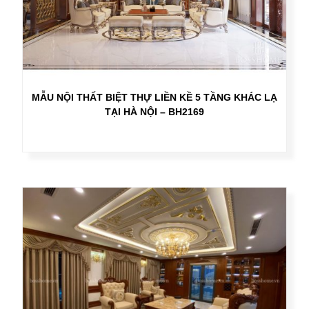
MẪU NỘI THẤT BIỆT THỰ LIỀN KỀ 5 TẦNG KHÁC LẠ
TẠI HÀ NỘI – BH2169