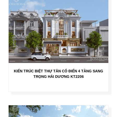
KIẾN TRÚC BIỆT THỰ TÂN CỔ ĐIỂN 4 TẦNG SANG
TRỌNG HẢI DƯƠNG KT2206