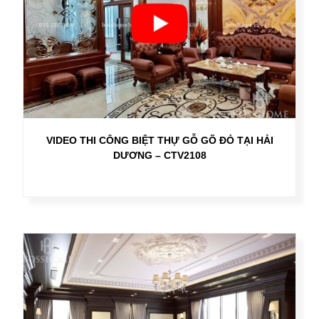
VIDEO THI CÔNG BIỆT THỰ GỖ GÕ ĐỎ TẠI HẢI
DƯƠNG – CTV2108