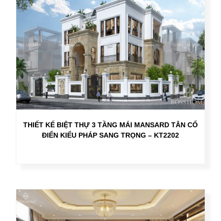
THIẾT KẾ BIỆT THỰ 3 TẦNG MÁI MANSARD TÂN CỔ
ĐIỂN KIỂU PHÁP SANG TRỌNG – KT2202