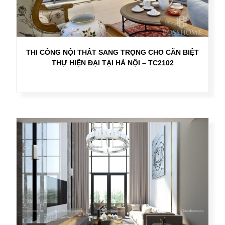
THI CÔNG NỘI THẤT SANG TRỌNG CHO CĂN BIỆT
THỰ HIỆN ĐẠI TẠI HÀ NỘI – TC2102