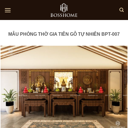
Skip
to
content
MẪU PHÒNG THỜ GIA TIÊN GỖ TỰ NHIÊN BPT-007