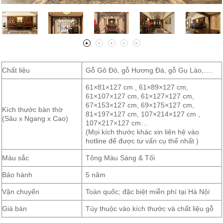
Chất liệu
Gỗ Gõ Đỏ, gỗ Hương Đá, gỗ Gụ Lào,….
61×81×127 cm , 61×89×127 cm,
61×107×127 cm, 61×127×127 cm,
67×153×127 cm, 69×175×127 cm,
Kích thước bàn thờ
81×197×127 cm, 107×214×127 cm ,
(Sâu x Ngang x Cao)
107×217×127 cm…
(Mọi kích thước khác xin liên hệ vào
hotline để được tư vấn cụ thể nhất )
Màu sắc
Tông Màu Sáng & Tối
Bảo hành
5 năm
Vận chuyển
Toàn quốc; đặc biệt miễn phí tại Hà Nội
Giá bán
Tùy thuộc vào kích thước và chất liệu gỗ