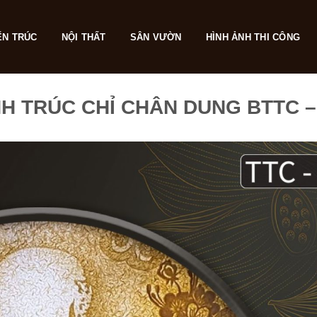
ẾN TRÚC
NỘI THẤT
SÂN VƯỜN
HÌNH ẢNH THI CÔNG
H TRÚC CHỈ CHÂN DUNG BTTC –