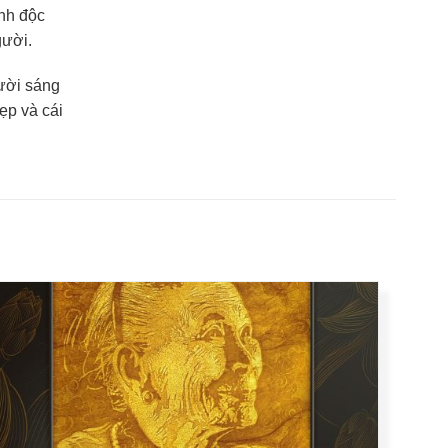
anh độc
gười.
gười sáng
ẹp và cái