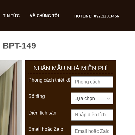
TIN TỨC
VỀ CHÚNG TÔI
HOTLINE: 092.123.3456
 BPT-149
NHẬN MẪU NHÀ MIỄN PHÍ
Phong cách thiết kế
Số tầng
Diện tích sàn
Email hoặc Zalo