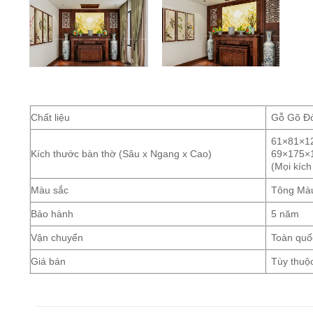
Chất liệu
Gỗ Gõ Đỏ
61×81×12
Kích thước bàn thờ (Sâu x Ngang x Cao)
69×175×
(Mọi kích
Màu sắc
Tông Màu
Bảo hành
5 năm
Vận chuyển
Toàn quốc
Giá bán
Tùy thuộc