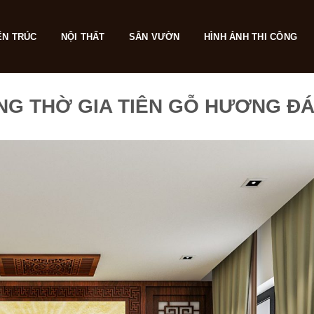
ẾN TRÚC
NỘI THẤT
SÂN VƯỜN
HÌNH ẢNH THI CÔNG
G THỜ GIA TIÊN GỖ HƯƠNG ĐÁ