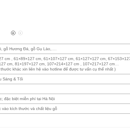
, gỗ Hương Đá, gỗ Gụ Lào,….
7 cm , 61×89×127 cm, 61×107×127 cm, 61×127×127 cm, 67×153×12
127 cm, 81×197×127 cm, 107×214×127 cm , 107×217×127 cm…
 thước khác xin liên hệ vào hotline để được tư vấn cụ thể nhất )
 Sáng & Tối
; đặc biệt miễn phí tại Hà Nội
 vào kích thước và chất liệu gỗ