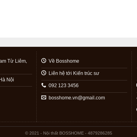
am Từ Liêm,
Về Bosshome
Liên hệ tới Kiến trúc sư
Hà Nội
092 123 3456
bosshome.vn@gmail.com
© 2021 - Nội thất BOSSHOME - 4879286285