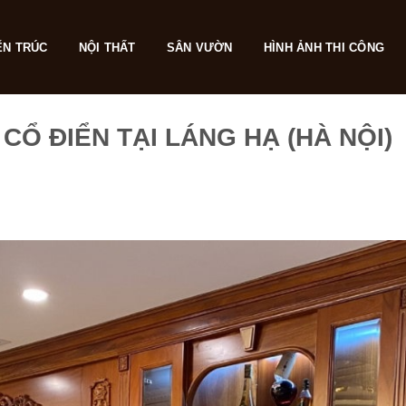
ẾN TRÚC
NỘI THẤT
SÂN VƯỜN
HÌNH ẢNH THI CÔNG
CỔ ĐIỂN TẠI LÁNG HẠ (HÀ NỘI)