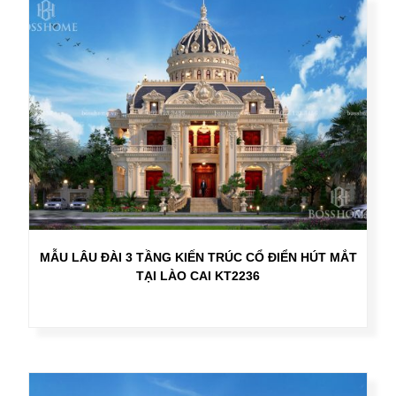
MẪU LÂU ĐÀI 3 TẦNG KIẾN TRÚC CỔ ĐIỂN HÚT MẮT
TẠI LÀO CAI KT2236