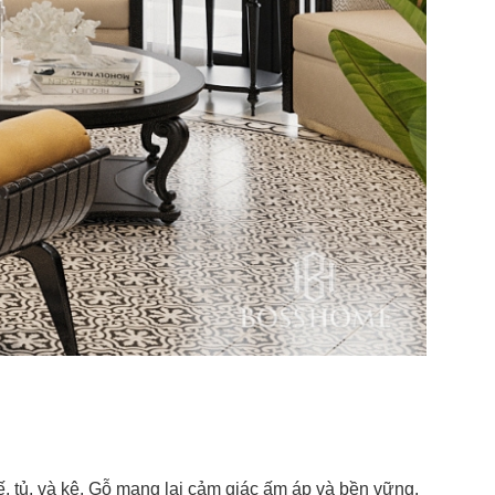
, tủ, và kệ. Gỗ mang lại cảm giác ấm áp và bền vững.