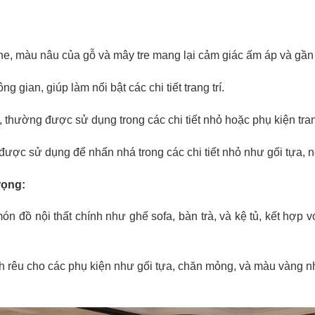
e, màu nâu của gỗ và mây tre mang lại cảm giác ấm áp và gần 
gian, giúp làm nổi bật các chi tiết trang trí.
 thường được sử dụng trong các chi tiết nhỏ hoặc phụ kiện trang
 được sử dụng để nhấn nhá trong các chi tiết nhỏ như gối tựa,
rọng:
 đồ nội thất chính như ghế sofa, bàn trà, và kệ tủ, kết hợp v
êu cho các phụ kiện như gối tựa, chăn mỏng, và màu vàng nhạt 