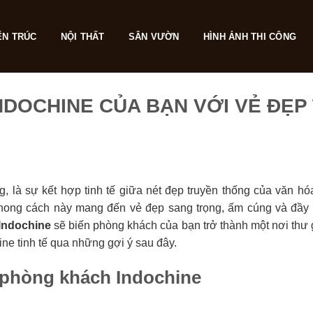
ẾN TRÚC
NỘI THẤT
SÂN VƯỜN
HÌNH ẢNH THI CÔNG
DOCHINE CỦA BẠN VỚI VẺ ĐẸP
 là sự kết hợp tinh tế giữa nét đẹp truyền thống của văn h
hong cách này mang đến vẻ đẹp sang trọng, ấm cúng và đầy m
Indochine
sẽ biến phòng khách của bạn trở thành một nơi thư
ne tinh tế qua những gợi ý sau đây.
ế phòng khách Indochine