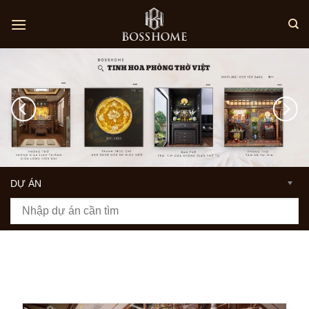
Skip
to
content
DỰ ÁN