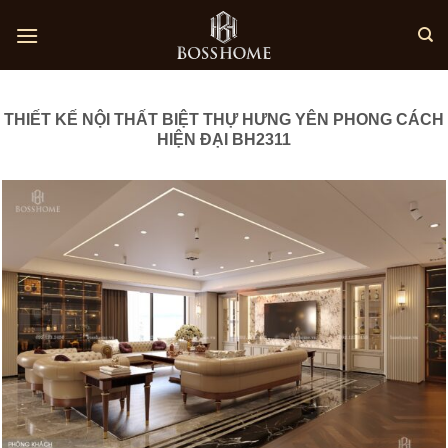
Skip
to
content
THIẾT KẾ NỘI THẤT BIỆT THỰ HƯNG YÊN PHONG CÁCH
HIỆN ĐẠI BH2311