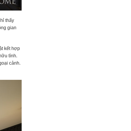
hỉ thấy
ông gian
ật kết hợp
ữu tình.
goại cảnh.