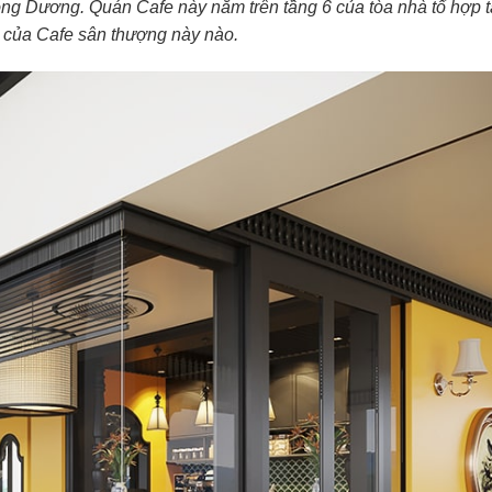
ông Dương. Quán Cafe này nằm trên tầng 6 của tòa nhà tổ hợp t
ế của Cafe sân thượng này nào.