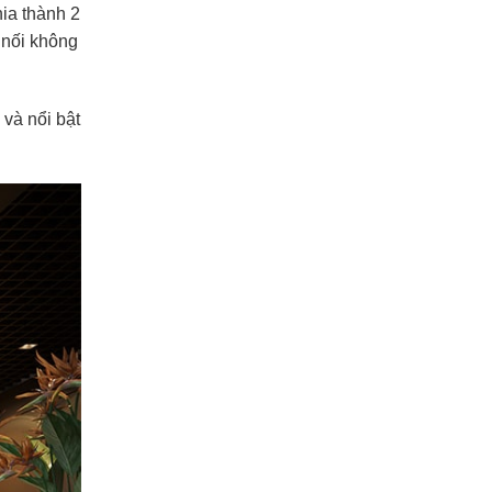
ia thành 2
 nối không
và nổi bật