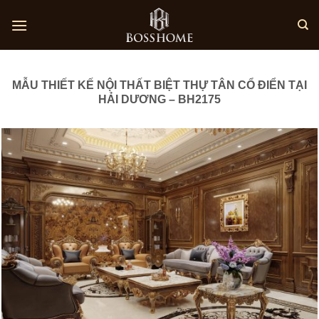
Skip
to
content
MẪU THIẾT KẾ NỘI THẤT BIỆT THỰ TÂN CỔ ĐIỂN TẠI
HẢI DƯƠNG – BH2175