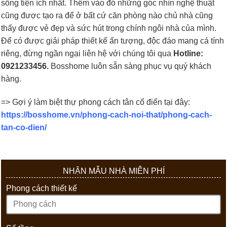
sống tiện ích nhất. Thêm vào đó những góc nhìn nghệ thuật
cũng được tạo ra để ở bất cứ căn phòng nào chủ nhà cũng
thấy được vẻ đẹp và sức hút trong chính ngôi nhà của mình.
Để có được giải pháp thiết kế ấn tượng, độc đáo mang cá tính
riêng, đừng ngần ngại liên hệ với chúng tôi qua
Hotline:
0921233456.
Bosshome luôn sẵn sàng phục vụ quý khách
hàng.
=> Gợi ý làm biệt thự phong cách tân cổ điển tại đây:
https://bosshome.vn/phong-cach-noi-that/phong-cach-
tan-co-dien/
NHẬN MẪU NHÀ MIỄN PHÍ
Phong cách thiết kế