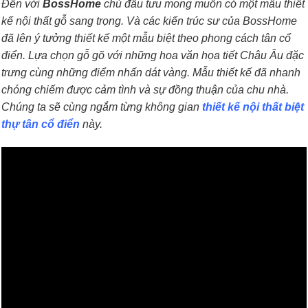
Đến với
BossHome
chủ đầu tưu mong muốn có một mẫu thiết
kế nội thất gỗ sang trọng. Và các kiến trúc sư của BossHome
đã lên ý tưởng thiết kế một mẫu biệt theo phong cách tân cổ
điển. Lựa chọn gỗ gõ với những hoa văn họa tiết Châu Âu đặc
trưng cùng những điểm nhấn dát vàng. Mẫu thiết kế đã nhanh
chóng chiếm được cảm tình và sự đồng thuận của chu nhà.
Chúng ta sẽ cùng ngắm từng không gian
thiết kế nội thất biệt
thự tân cổ điển
này.