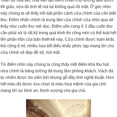
Toàn bộ họa tiết, hoa văn tạo điểm nhấn cho tường đều đước
tối giản, vừa đủ tinh tế mà lại không quá rồi mắt. Ở góc nhìn
này chúng ta sẽ thấy nổi bật phần cánh cửa chính của căn biệt
thự. Điểm nhấn chính là trung tâm của chính cửa nhìn qua sẽ
thấy như cuốn thư mở dọc. Điểm uốn cong ở 2 đầu cuốn thư
cần phải xử lý rất kỹ trong quá trình thi công mới có thể toát hết
lên phần hồn của bản thiết kế này. Cửa chính được trạm khắc
thủ công tỉ mỉ, nhiều họa tiết điêu khắc phức tạp mang tới cho
cửa chính vẻ đẹp đồ sộ, hút mắt.
Từ điểm nhìn này chúng ta cũng thấy một điểm khá thu hút
nữa chính là bảng tường đá trung tâm phòng khách. Vách đá
tự nhiên được bo viền bởi khung gỗ đầy tính nghệ thuật. Hơn
hết màu đá được lựa chọn là màu hợp mệnh của gia chủ
mang tới sự bình an, thịnh vượng cho gia chủ.