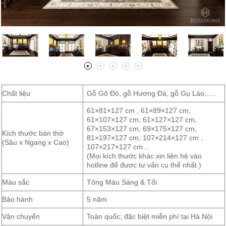
Chất liệu
Gỗ Gõ Đỏ, gỗ Hương Đá, gỗ Gụ Lào,….
61×81×127 cm , 61×89×127 cm,
61×107×127 cm, 61×127×127 cm,
67×153×127 cm, 69×175×127 cm,
Kích thước bàn thờ
81×197×127 cm, 107×214×127 cm ,
(Sâu x Ngang x Cao)
107×217×127 cm…
(Mọi kích thước khác xin liên hệ vào
hotline để được tư vấn cụ thể nhất )
Màu sắc
Tông Màu Sáng & Tối
Bảo hành
5 năm
Vận chuyển
Toàn quốc; đặc biệt miễn phí tại Hà Nội