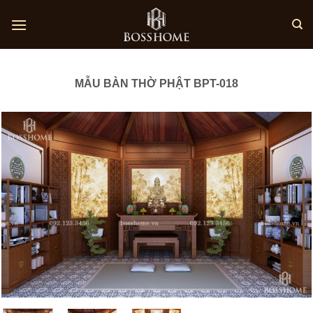
Skip
to
content
MẪU BÀN THỜ PHẬT BPT-018