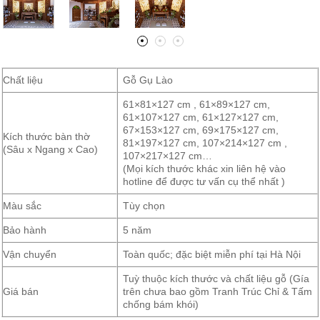
Chất liệu
Gỗ Gụ Lào
61×81×127 cm , 61×89×127 cm,
61×107×127 cm, 61×127×127 cm,
67×153×127 cm, 69×175×127 cm,
Kích thước bàn thờ
81×197×127 cm, 107×214×127 cm ,
(Sâu x Ngang x Cao)
107×217×127 cm…
(Mọi kích thước khác xin liên hệ vào
hotline để được tư vấn cụ thể nhất )
Màu sắc
Tùy chọn
Bảo hành
5 năm
Vận chuyển
Toàn quốc; đặc biệt miễn phí tại Hà Nội
Tuỳ thuộc kích thước và chất liệu gỗ (Gía
Giá bán
trên chưa bao gồm Tranh Trúc Chỉ & Tấm
chống bám khói)