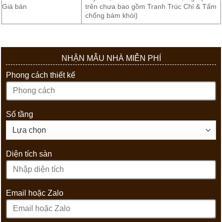
Giá bán
trên chưa bao gồm Tranh Trúc Chỉ & Tấm
chống bám khói)
NHẬN MẪU NHÀ MIỄN PHÍ
Phong cách thiết kế
Số tầng
Diện tích sàn
Email hoặc Zalo