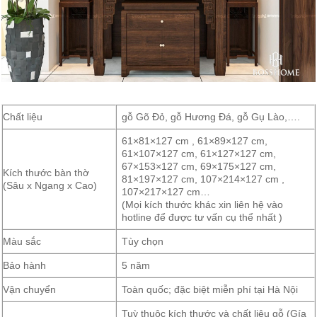
Chất liệu
gỗ Gõ Đỏ, gỗ Hương Đá, gỗ Gụ Lào,….
61×81×127 cm , 61×89×127 cm,
61×107×127 cm, 61×127×127 cm,
67×153×127 cm, 69×175×127 cm,
Kích thước bàn thờ
81×197×127 cm, 107×214×127 cm ,
(Sâu x Ngang x Cao)
107×217×127 cm…
(Mọi kích thước khác xin liên hệ vào
hotline để được tư vấn cụ thể nhất )
Màu sắc
Tùy chọn
Bảo hành
5 năm
Vận chuyển
Toàn quốc; đặc biệt miễn phí tại Hà Nội
Tuỳ thuộc kích thước và chất liệu gỗ (Gía