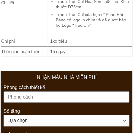
Tranh Trúc Chỉ Hoa Sen chữ Thọ: Kích
Chi tiết
thước D75cm
Tranh Trúc Chỉ của họa sĩ Phan Hải
Bằng có logo in chìm và đã được bảo
hộ Logo “Trúc Chỉ“
Chi phí
1xx triệu
Thời gian hoàn thiện
15 ngày
NHẬN MẪU NHÀ MIỄN PHÍ
Phong cách thiết kế
Số tầng