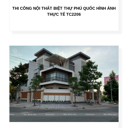
THI CÔNG NỘI THẤT BIỆT THỰ PHÚ QUỐC HÌNH ẢNH
THỰC TẾ TC2206