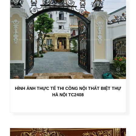
HÌNH ẢNH THỰC TẾ THI CÔNG NỘI THẤT BIỆT THỰ
HÀ NỘI TC2408