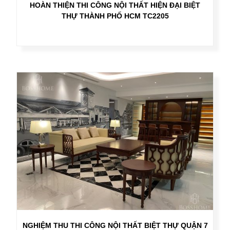
HOÀN THIỆN THI CÔNG NỘI THẤT HIỆN ĐẠI BIỆT
THỰ THÀNH PHỐ HCM TC2205
NGHIỆM THU THI CÔNG NỘI THẤT BIỆT THỰ QUẬN 7