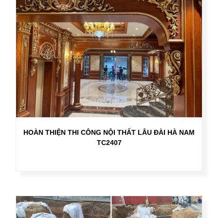
HOÀN THIỆN THI CÔNG NỘI THẤT LÂU ĐÀI HÀ NAM
TC2407