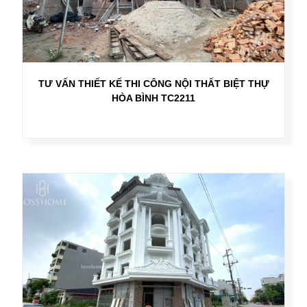
TƯ VẤN THIẾT KẾ THI CÔNG NỘI THẤT BIỆT THỰ
HÒA BÌNH TC2211