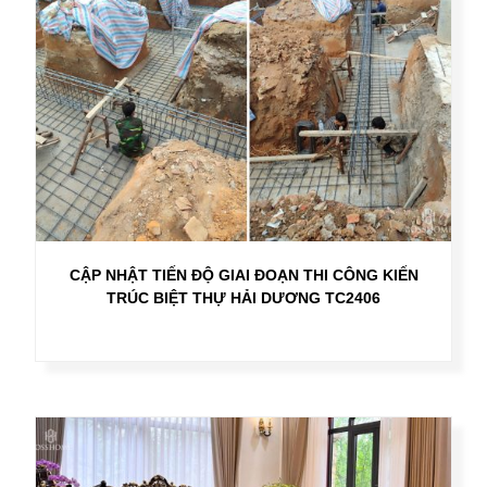
CẬP NHẬT TIẾN ĐỘ GIAI ĐOẠN THI CÔNG KIẾN
TRÚC BIỆT THỰ HẢI DƯƠNG TC2406