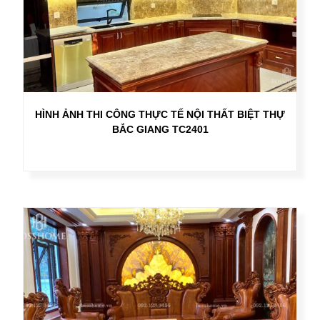
HÌNH ẢNH THI CÔNG THỰC TẾ NỘI THẤT BIỆT THỰ
BẮC GIANG TC2401