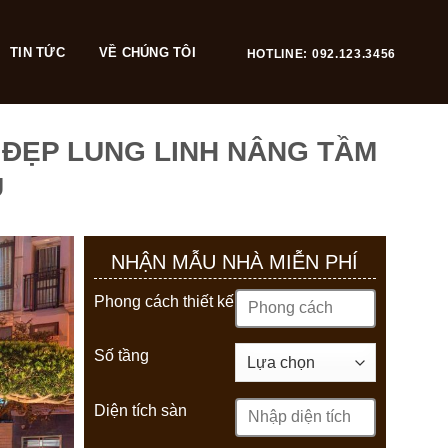
TIN TỨC
VỀ CHÚNG TÔI
HOTLINE: 092.123.3456
 ĐẸP LUNG LINH NÂNG TẦM
U
NHẬN MẪU NHÀ MIỄN PHÍ
Phong cách thiết kế
Số tầng
Diện tích sàn