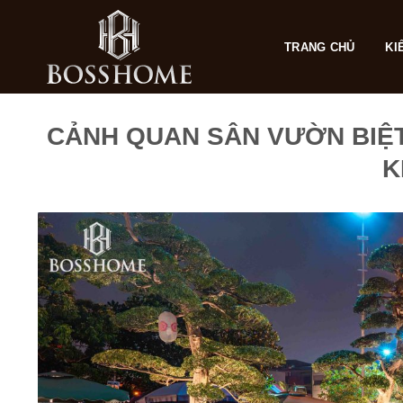
Skip
to
TRANG CHỦ
KI
content
CẢNH QUAN SÂN VƯỜN BIỆT 
K