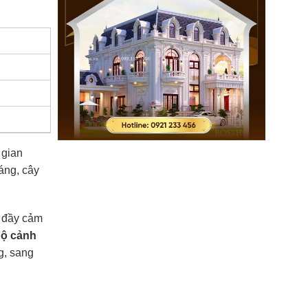
 gian
áng, cây
h đầy cảm
bộ cảnh
g, sang