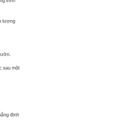
ng trình
ấn tượng
vườn.
c sau một
khẳng định