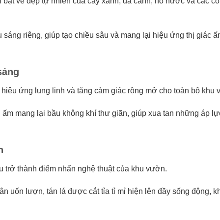
bật vẻ đẹp tự nhiên của cây xanh, đá cảnh, hồ nước và các cô
sáng riêng, giúp tạo chiều sâu và mang lại hiệu ứng thị giác 
sáng
 hiệu ứng lung linh và tăng cảm giác rộng mở cho toàn bộ khu 
ấm mang lại bầu không khí thư giãn, giúp xua tan những áp lự
h
u trở thành điểm nhấn nghệ thuật của khu vườn.
n uốn lượn, tán lá được cắt tỉa tỉ mỉ hiện lên đầy sống động, 