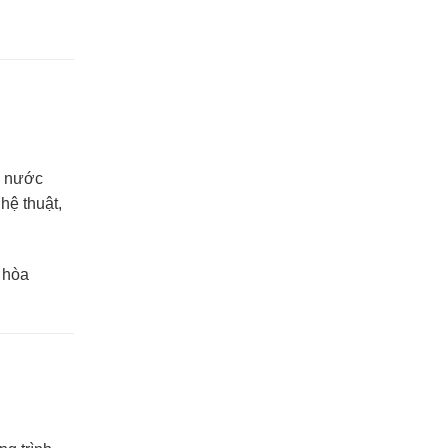
g nước
hệ thuật,
c hòa