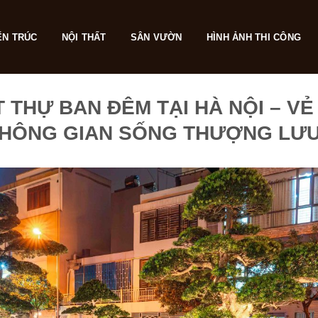
ẾN TRÚC
NỘI THẤT
SÂN VƯỜN
HÌNH ẢNH THI CÔNG
THỰ BAN ĐÊM TẠI HÀ NỘI – VẺ
HÔNG GIAN SỐNG THƯỢNG LƯ