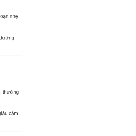
goạn nhẹ
ỉ dưỡng
h, thưởng
giàu cảm