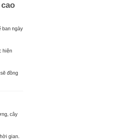
 cao
kế ban ngày
c hiện
 sẽ đồng
ởng, cây
hời gian.