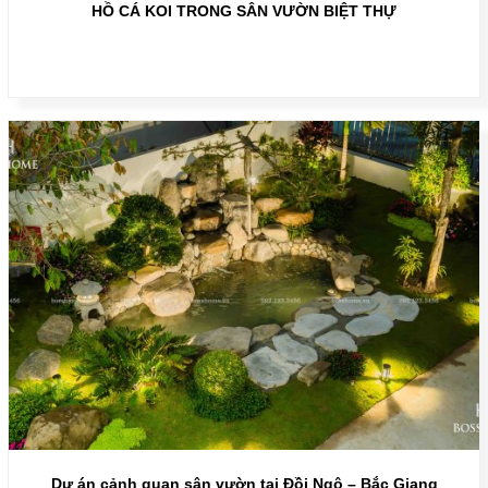
HỒ CÁ KOI TRONG SÂN VƯỜN BIỆT THỰ
Dự án cảnh quan sân vườn tại Đồi Ngô – Bắc Giang