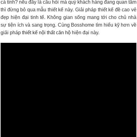
cá tính? nếu đây là câu hỏi mà quý khách hàng đang quan tâm
thì đừng bỏ qua mẫu thiết kế này. Giải pháp thiết kế đề cao vẻ
đẹp hiện đại tinh tế. Không gian sống mang tới cho chủ nhà
sự tiện ích và sang trọng. Cùng Bosshome tìm hiểu kỹ hơn về
giải pháp
thiết kế nội thất căn hộ
hiện đại này.