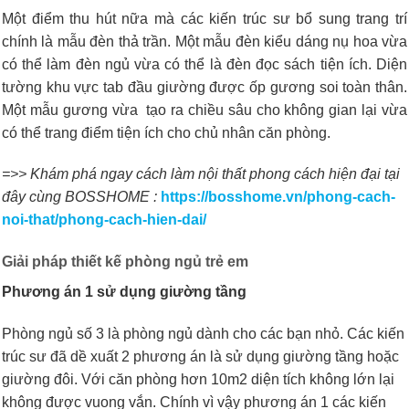
Một điểm thu hút nữa mà các kiến trúc sư bổ sung trang trí
chính là mẫu đèn thả trần. Một mẫu đèn kiểu dáng nụ hoa vừa
có thể làm đèn ngủ vừa có thể là đèn đọc sách tiện ích. Diện
tường khu vực tab đầu giường được ốp gương soi toàn thân.
Một mẫu gương vừa tạo ra chiều sâu cho không gian lại vừa
có thể trang điểm tiện ích cho chủ nhân căn phòng.
=>> Khám phá ngay cách làm
nội thất phong cách hiện đại tại
đây cùng BOSSHOME :
https://bosshome.vn/phong-cach-
noi-that/phong-cach-hien-dai/
Giải pháp thiết kế phòng ngủ trẻ em
Phương án 1 sử dụng giường tầng
Phòng ngủ số 3 là phòng ngủ dành cho các bạn nhỏ. Các kiến
trúc sư đã dề xuất 2 phương án là sử dụng giường tầng hoặc
giường đôi. Với căn phòng hơn 10m2 diện tích không lớn lại
không được vuong vắn. Chính vì vậy phương án 1 các kiến