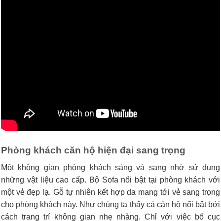
Phòng khách căn hộ hiện đại sang trọng
Một không gian phòng khách sáng và sang nhờ sử dụng
những vật liệu cao cấp. Bộ Sofa nổi bật tại phòng khách với
một vẻ đẹp lạ. Gỗ tự nhiên kết hợp da mang tới vẻ sang trọng
cho phòng khách này. Như chúng ta thấy cả căn hộ nổi bật bởi
cách trang trí không gian nhẹ nhàng. Chỉ với việc bố cục