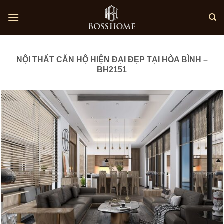
Skip
to
content
NỘI THẤT CĂN HỘ HIỆN ĐẠI ĐẸP TẠI HÒA BÌNH –
BH2151