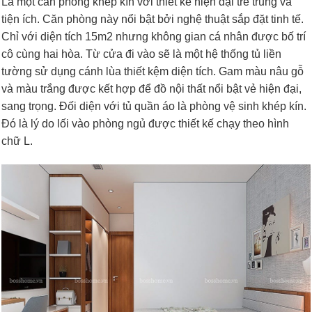
Là một căn phòng khép kín với thiết kế hiện đại trẻ trung và
tiện ích. Căn phòng này nổi bật bởi nghệ thuật sắp đặt tinh tế.
Chỉ với diện tích 15m2 nhưng không gian cá nhân được bố trí
cô cùng hai hòa. Từ cửa đi vào sẽ là một hệ thống tủ liền
tường sử dụng cánh lùa thiết kệm diện tích. Gam màu nâu gỗ
và màu trắng được kết hợp để đồ nội thất nổi bật vẻ hiện đại,
sang trọng. Đối diện với tủ quần áo là phòng vệ sinh khép kín.
Đó là lý do lối vào phòng ngủ được thiết kế chạy theo hình
chữ L.