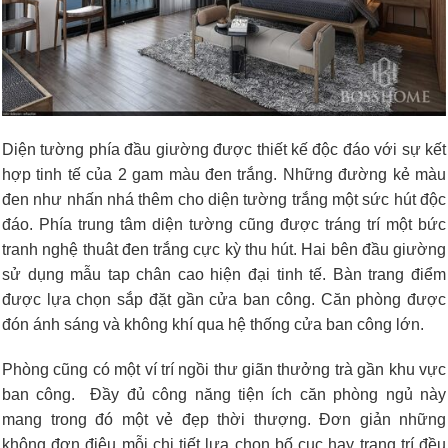
Diện tường phía đầu giường được thiết kế độc đáo với sự kết
hợp tinh tế của 2 gam màu đen trắng. Những đường kẻ màu
đen như nhấn nhá thêm cho diện tường trắng một sức hút độc
đáo. Phía trung tâm diện tường cũng được tráng trí một bức
tranh nghệ thuât đen trắng cực kỳ thu hút. Hai bên đầu giường
sử dụng mẫu tap chân cao hiện đại tinh tế. Bàn trang điểm
được lựa chọn sắp đặt gần cửa ban công. Căn phòng được
đón ánh sáng và không khí qua hệ thống cửa ban công lớn.
Phòng cũng có một ví trí ngồi thư giãn thưởng trà gần khu vực
ban công. Đầy đủ công năng tiện ích căn phòng ngủ này
mang trong đó một vẻ đẹp thời thượng. Đơn giản những
không đơn điệu mỗi chi tiết lựa chọn bố cục hay trang trí đều