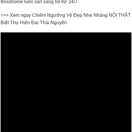
Bosshome luôn sẵn sàng hỗ trợ 24/7.
=>> Xem ngay Chiêm Ngưỡng Vẻ Đẹp Nhẹ Nhàng NỘI THẤT
Biệt Thự Hiện Đại Thái Nguyên