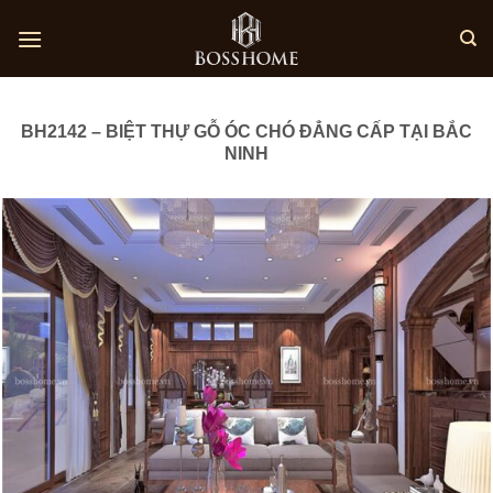
Skip
to
content
BH2142 – BIỆT THỰ GỖ ÓC CHÓ ĐẲNG CẤP TẠI BẮC
NINH