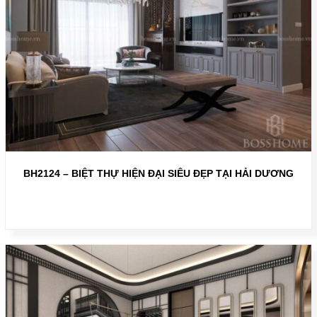
BH2124 – BIỆT THỰ HIỆN ĐẠI SIÊU ĐẸP TẠI HẢI DƯƠNG