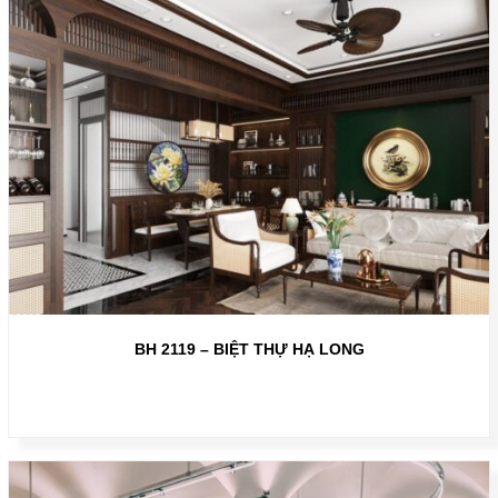
BH 2119 – BIỆT THỰ HẠ LONG